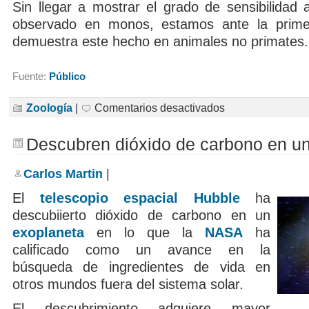
Sin llegar a mostrar el grado de sensibilidad an
observado en monos, estamos ante la prim
demuestra este hecho en animales no primates.
Fuente:
Público
en
Zoología
|
Comentarios desactivados
Los
perros
también
Descubren dióxido de carbono en u
se
indignan
ante
Carlos Martin
|
la
injusticia
El
telescopio espacial Hubble
ha
descubiierto dióxido de carbono en un
exoplaneta
en lo que la
NASA
ha
calificado como un avance en la
búsqueda de ingredientes de vida en
otros mundos fuera del sistema solar.
El descubrimiento adquiere mayor