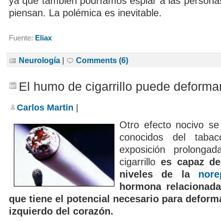
ya que también podríamos espiar a las personas
piensan. La polémica es inevitable.
Fuente:
Eliax
Neurología
|
Comments (6)
El humo de cigarrillo puede deforma
Carlos Martin
|
Otro efecto nocivo s
conocidos del taba
exposición prolonga
cigarrillo
es capaz de
niveles de la
nore
hormona relacionada
que tiene el potencial necesario para deforma
izquierdo del corazón.