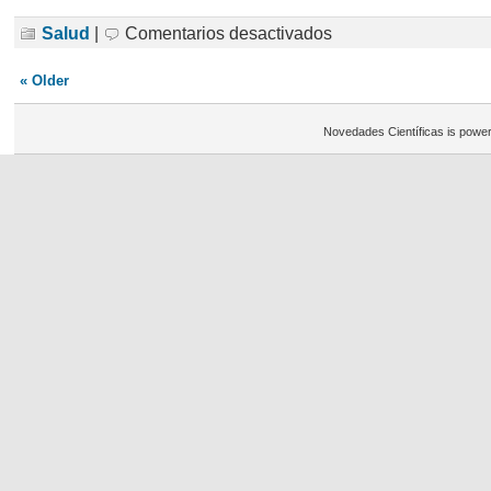
en
Salud
|
Comentarios desactivados
«Huesos
inyectables»
contra
« Older
fracturas
Novedades Científicas is powe