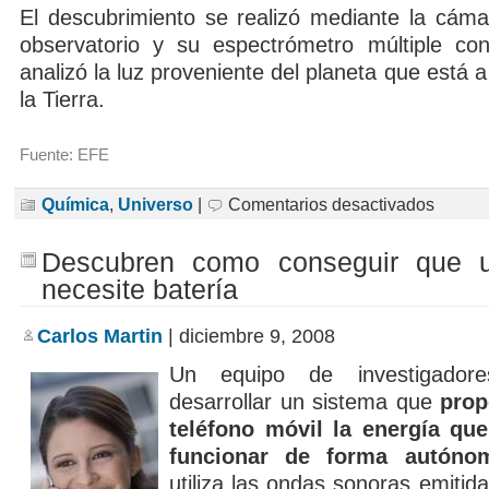
El descubrimiento se realizó mediante la cámar
observatorio y su espectrómetro múltiple co
analizó la luz proveniente del planeta que está 
la Tierra.
Fuente: EFE
en
Química
,
Universo
|
Comentarios desactivados
Descubre
dióxido
de
Descubren como conseguir que 
carbono
en
necesite batería
un
exoplanet
Carlos Martin
| diciembre 9, 2008
Un equipo de investigador
desarrollar un sistema que
prop
teléfono móvil la energía que
funcionar de forma autóno
utiliza las ondas sonoras emitida