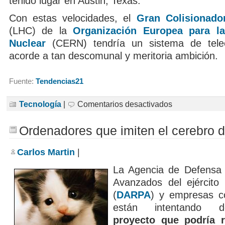
tenido lugar en Austin, Texas.
Con estas velocidades, el
Gran Colisionado
(LHC) de la
Organización Europea para la
Nuclear
(CERN) tendría un sistema de tele
acorde a tan descomunal y meritoria ambición.
Fuente:
Tendencias21
en
Tecnología
|
Comentarios desactivados
Nuevo
récord
mundial
Ordenadores que imiten el cerebro d
en
velocidad
de
Carlos Martin
|
transferencia
de
datos
La Agencia de Defensa 
Avanzados del ejército
(
DARPA
) y empresas 
están intentando d
proyecto que podría r