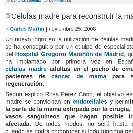
Genética
,
Zoología
|
Comments (3)
Células madre para reconstruir la 
Carlos Martin
| noviembre 25, 2008
Un nuevo logro en la utilización de células mad
se ha conseguido por un equipo de especialist
del
Hospital Gregorio Marañón de Madrid
, q
ha implantado por primera vez en Espa
células madre
adultas en el pecho de cin
pacientes de
cáncer de mama
para s
regeneración.
Según explicó Rosa Pérez Cano, el objetivo es 
madre se conviertan en
endoteliales
y
permi
la parte de la mama extirpada por la cirugía,
vasos sanguíneos que hagan posible ir
afectada.
De todos modos, no será hasta 
cuando se podrá comprobar si todo funciona pe