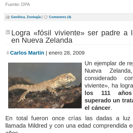
Fuente: DPA
Genética
,
Zoología
|
Comments (4)
Logra «fósil viviente» ser padre a 
en Nueva Zelanda
Carlos Martin
| enero 28, 2009
Un ejemplar de rep
Nueva Zeland
considerado c
viviente», ha log
los 111 años
superado un trat
el cáncer
.
En total fueron once crías las dadas a luz 
llamada Mildred y con una edad comprendida en
años.