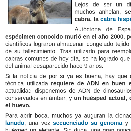
Lejos de ser un d
muchos anhelan,
se
cabra, la
cabra hisp
Autóctona de Esp
espécimen conocido murió en el año 2000
, 
científicos lograron almacenar congelado tejid
de su fallecimiento. Tras utilizarlo para reem
cabras comunes de hoy día, se ha logrado que 
del animal desaparecido hace 9 años.
Si la noticia de por si ya es buena, hay que 
técnica utilizada
requiere de ADN en buen 
actualidad disponemos de ADN de dinosaurio
conservados en ámbar, y
un huésped actual, 
el huevo.
Para abrir boca, muchos ya auguran la clona
lanudo
, una vez
secuenciado su genoma
y 
huésped un elefante. Sin duda, una gran notic