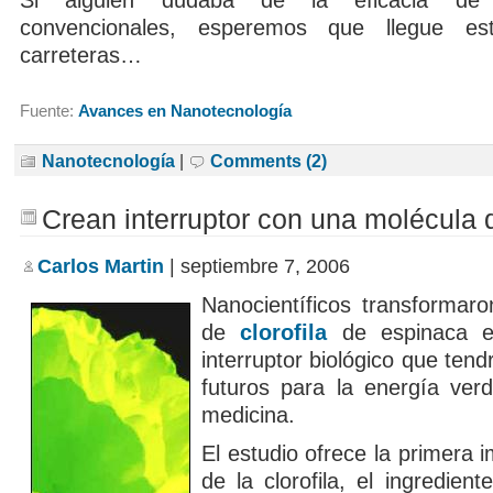
Si alguien dudaba de la eficacia de 
convencionales, esperemos que llegue es
carreteras…
Fuente:
Avances en Nanotecnología
Nanotecnología
|
Comments (2)
Crean interruptor con una molécula
Carlos Martin
| septiembre 7, 2006
Nanocientíficos transformar
de
clorofila
de espinaca e
interruptor biológico que tend
futuros para la energía verd
medicina.
El estudio ofrece la primera 
de la clorofila, el ingredient