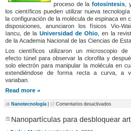
proceso de la
fotosíntesis
, 
los científicos pueden utilizar nueva tecnologí
la configuración de la molécula de espinaca en c
disposiciones, anunciaron los físicos Vio-Wa
Iancu, de la
Universidad de Ohio
, en la revi
de la Academia Nacional de las Ciencias de Est
Los científicos utilizaron un microscopio de
efecto túnel para observar la clorofila y despu
solo electrón para manipular la molécula en cu
extendiéndose de forma recta a curva, a v
variaban.
Read more »
en
Nanotecnología
|
Comentarios desactivados
Crean
interruptor
con
Nanopartículas para desbloquear art
una
molécula
de