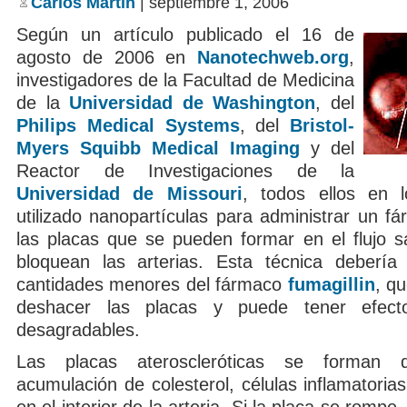
Carlos Martin
| septiembre 1, 2006
espinaca
Según un artículo publicado el 16 de
agosto de 2006 en
Nanotechweb.org
,
investigadores de la Facultad de Medicina
de la
Universidad de Washington
, del
Philips Medical Systems
, del
Bristol-
Myers Squibb Medical Imaging
y del
Reactor de Investigaciones de la
Universidad de Missouri
, todos ellos en
utilizado nanopartículas para administrar un fá
las placas que se pueden formar en el flujo 
bloquean las arterias. Esta técnica debería pe
cantidades menores del fármaco
fumagillin
, qu
deshacer las placas y puede tener efect
desagradables.
Las placas ateroscleróticas se forman
acumulación de colesterol, células inflamatorias 