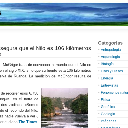
s
Categorías
segura que el Nilo es 106 kilómetros
Antropología
o
Arqueología
Biología
eil McGrigor trata de convencer al mundo que el Nilo no
en el siglo XIX, sino que su fuente está 106 kilómetros
Citas y Frases
selva de Ruanda. La medición de McGrigor resulta de
Energía
Entrevistas
Fenómenos natur
 de recorrer esos 6.756
ungwe, en el norte de
Física
e dos zodiacs. «Somos
Genética
 el recorrido del Nilo.
Geología
ez nadie vuelva a ver»,
Imágenes
or el diario
The Times
.