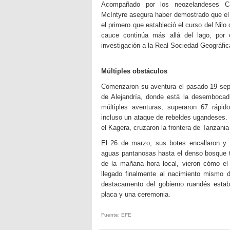
Acompañado por los neozelandeses 
McIntyre asegura haber demostrado que el 
el primero que estableció el curso del Nilo
cauce continúa más allá del lago, por 
investigación a la Real Sociedad Geográfica
Múltiples obstáculos
Comenzaron su aventura el pasado 19 sept
de Alejandría, donde está la desembocadu
múltiples aventuras, superaron 67 rápid
incluso un ataque de rebeldes ugandeses. F
el Kagera, cruzaron la frontera de Tanzani
El 26 de marzo, sus botes encallaron y 
aguas pantanosas hasta el denso bosque t
de la mañana hora local, vieron cómo el
llegado finalmente al nacimiento mismo de
destacamento del gobierno ruandés estab
placa y una ceremonia.
Fuente: EFE