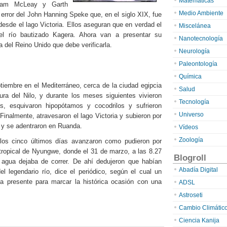
Matemáticas
Cam McLeay y Garth
Medio Ambiente
error del John Hanning Speke que, en el siglo XIX, fue
 desde el lago Victoria. Ellos aseguran que en verdad el
Miscelánea
el río bautizado Kagera. Ahora van a presentar su
Nanotecnología
 del Reino Unido que debe verificarla.
Neurología
Paleontología
Química
iembre en el Mediterráneo, cerca de la ciudad egipcia
Salud
ra del Nilo, y durante los meses siguientes vivieron
Tecnología
os, esquivaron hipopótamos y cocodrilos y sufrieron
Universo
inalmente, atravesaron el lago Victoria y subieron por
a y se adentraron en Ruanda.
Vídeos
Zoología
los cinco últimos días avanzaron como pudieron por
ropical de Nyungwe, donde el 31 de marzo, a las 8.27
Blogroll
 agua dejaba de correr. De ahí dedujeron que habían
Abadía Digital
l legendario río, dice el periódico, según el cual un
a presente para marcar la histórica ocasión con una
ADSL
Astroseti
Cambio Climátic
Ciencia Kanija