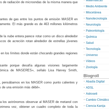
Matemáticas
es de radiación de microondas de la misma manera que
Medio Ambiente
Miscelánea
Nanotecnología
gantes de gas entre los puntos de emisión MASER en
amente. El más grande es de 463 millones kilómetros
Neurología
Paleontología
e la nube entera parece rotar como un disco alrededor
Química
iscos de acreción rotan alrededor de estrellas jóvenes
Salud
Tecnología
en los límites donde están chocando grandes regiones
Universo
Vídeos
sante porque desafía algunas visiones largamente
Zoología
ronómica de MASERES», señalo Lisa Harvey Smith,
Blogroll
Abadía Digital
s, pensábamos en los MASER como punto calientes y
s de una emisión más débil».
ADSL
Astroseti
Cambio Climátic
 a los astrónomos observar al MASER de metanol con
Ciencia Kanija
primera vez, obtener un cuadro completo de toda la