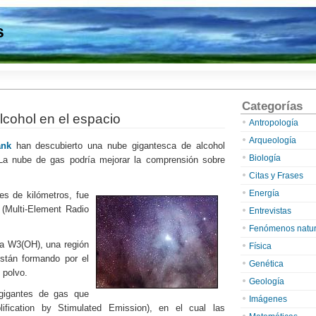
s
Categorías
cohol en el espacio
Antropología
Arqueología
ank
han descubierto una nube gigantesca de alcohol
Biología
 La nube de gas podría mejorar la comprensión sobre
Citas y Frases
Energía
es de kilómetros, fue
(Multi-Element Radio
Entrevistas
Fenómenos natur
da W3(OH), una región
Física
están formando por el
Genética
 polvo.
Geología
 gigantes de gas que
Imágenes
ication by Stimulated Emission), en el cual las