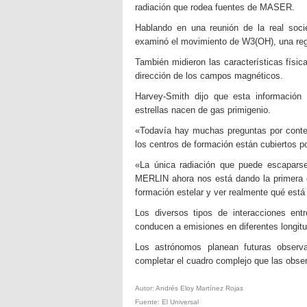
radiación que rodea fuentes de MASER.
Hablando en una reunión de la real soci
examinó el movimiento de W3(OH), una regi
También midieron las características físic
dirección de los campos magnéticos.
Harvey-Smith dijo que esta información 
estrellas nacen de gas primigenio.
«Todavía hay muchas preguntas por contes
los centros de formación están cubiertos p
«La única radiación que puede escaparse
MERLIN ahora nos está dando la primera o
formación estelar y ver realmente qué est
Los diversos tipos de interacciones ent
conducen a emisiones en diferentes longit
Los astrónomos planean futuras observ
completar el cuadro complejo que las obse
Autor: Andrés Eloy Martínez Rojas
Fuente: El Universal