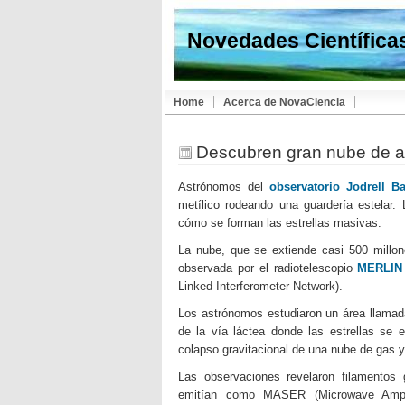
Novedades Científica
Home
Acerca de NovaCiencia
Descubren gran nube de al
Astrónomos del
observatorio Jodrell B
metílico rodeando una guardería estelar.
cómo se forman las estrellas masivas.
La nube, que se extiende casi 500 millon
observada por el radiotelescopio
MERLIN
Linked Interferometer Network).
Los astrónomos estudiaron un área llama
de la vía láctea donde las estrellas se 
colapso gravitacional de una nube de gas y
Las observaciones revelaron filamentos
emitían como MASER (Microwave Amplif