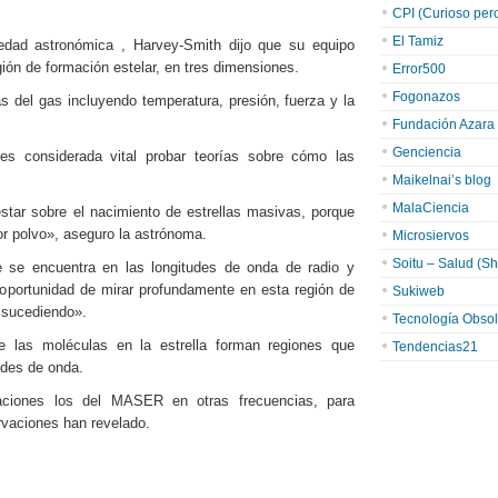
CPI (Curioso pero 
El Tamiz
edad astronómica , Harvey-Smith dijo que su equipo
ón de formación estelar, en tres dimensiones.
Error500
Fogonazos
as del gas incluyendo temperatura, presión, fuerza y la
Fundación Azara
Genciencia
es considerada vital probar teorías sobre cómo las
Maikelnai’s blog
MalaCiencia
tar sobre el nacimiento de estrellas masivas, porque
or polvo», aseguro la astrónoma.
Microsiervos
Soitu – Salud (Sh
 se encuentra en las longitudes de onda de radio y
portunidad de mirar profundamente en esta región de
Sukiweb
á sucediendo».
Tecnología Obsol
re las moléculas en la estrella forman regiones que
Tendencias21
udes de onda.
aciones los del MASER en otras frecuencias, para
rvaciones han revelado.