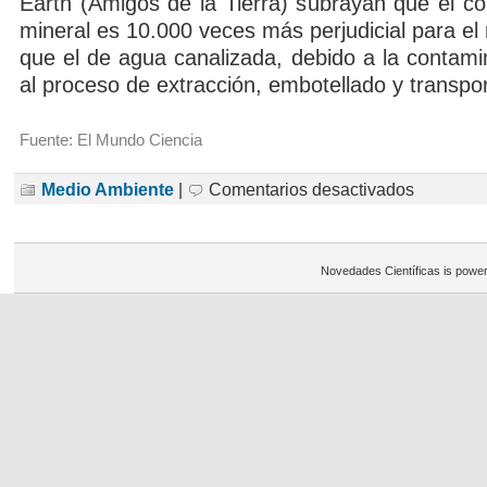
Earth (Amigos de la Tierra) subrayan que el 
mineral es 10.000 veces más perjudicial para e
que el de agua canalizada, debido a la contami
al proceso de extracción, embotellado y transpor
Fuente: El Mundo Ciencia
en
Medio Ambiente
|
Comentarios desactivados
Una
marca
de
agua
mineral
Novedades Científicas is powe
lanza
la
primera
botella
de
plástico
biodegradable