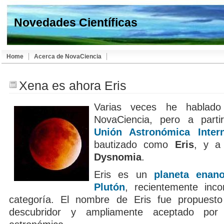
Novedades Científicas
Home
Acerca de NovaCiencia
Xena es ahora Eris
Varias veces he habla
NovaCiencia, pero a parti
Unión Astronómica Intern
bautizado como
Eris
, y a
Dysnomia
.
Eris es un
planeta enan
Plutón
, recientemente inc
categoría. El nombre de Eris fue propuesto
descubridor y ampliamente aceptado por