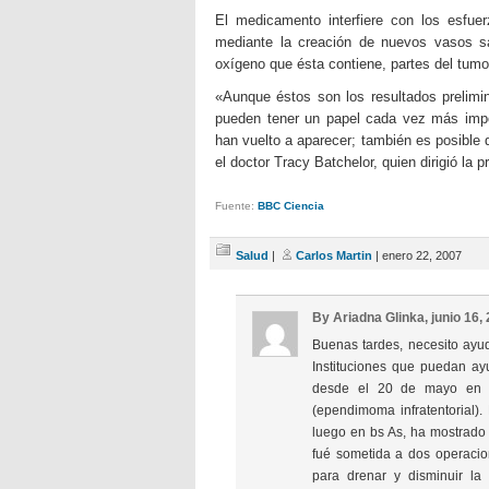
El medicamento interfiere con los esfuer
mediante la creación de nuevos vasos sa
oxígeno que ésta contiene, partes del tum
«Aunque éstos son los resultados prelimi
pueden tener un papel cada vez más impo
han vuelto a aparecer; también es posible 
el doctor Tracy Batchelor, quien dirigió la p
Fuente:
BBC Ciencia
Salud
|
Carlos Martin
| enero 22, 2007
By Ariadna Glinka, junio 16
Buenas tardes, necesito ayu
Instituciones que puedan a
desde el 20 de mayo en Bs
(ependimoma infratentorial)
luego en bs As, ha mostrad
fué sometida a dos operacio
para drenar y disminuir la