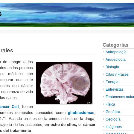
s
Categorías
rales
Antropología
Arqueología
jo de sangre a los
Biología
dos en las pruebas
 los médicos son
Citas y Frases
segurar que este
Energía
cientes con cáncer
Entrevistas
a esperanza de vida
Fenómenos natur
los casos.
Física
ancer Cell
, fueron
Genética
tumores cerebrales conocidos como
glioblastomas
,
171. Pasado un mes de la primera dosis de la droga,
Geología
mayoría de los pacientes,
en ocho de ellos, el cáncer
Imágenes
s del tratamiento
.