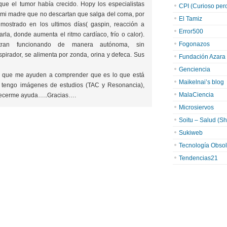
que el tumor había crecido. Hopy los especialistas
CPI (Curioso pero 
a mi madre que no descartan que salga del coma, por
El Tamiz
mostrado en los ultimos días( gaspin, reacción a
Error500
rla, donde aumenta el ritmo cardíaco, frío o calor).
Fogonazos
ran funcionando de manera autónoma, sin
spirador, se alimenta por zonda, orina y defeca. Sus
Fundación Azara
Genciencia
 que me ayuden a comprender que es lo que está
Maikelnai’s blog
tengo imágenes de estudios (TAC y Resonancia),
MalaCiencia
frecerme ayuda…..Gracias….
Microsiervos
Soitu – Salud (Sh
Sukiweb
Tecnología Obsol
Tendencias21