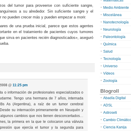
Matemáticas
zos del tumor para proveerse con suficiente sangre,
Medio Ambiente
nguíneos a su alrededor. Sin suficiente sangre y el
Miscelánea
or no pueden crecer más y pueden empezar a morir.
Nanotecnología
nares de una prueba inicial, parece que estos agentes
Neurología
rtante en el tratamiento de pacientes cuyos tumores
Paleontología
que sirva en pacientes recién diagnosticados», aseguró
rueba.
Química
Salud
Tecnología
Universo
Vídeos
Zoología
, 2008 @
11:25 pm
Blogroll
da o información de profesionales especializados o
Abadía Digital
yudarme. Tengo una hermana de 7 años, internada
 As (Argentina), a raíz de un tumor cerebral
ADSL
. Desde su internación primeramente en Neuquén y
Astroseti
o algunos cambios que nos tienen desconcertados…
Cambio Climátic
nes, la primera en la que le colocaron una válvula
Ciencia Kanija
 presión que ejercía el tumor y la segunda para