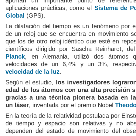
aportan un importante punto de referenci
aplicaciones prácticas, como el
Sistema de P
Global
(GPS).
La dilatación del tiempo es un fenómeno por el
de un reloj que se encuentra en movimiento s
que los de otro reloj idéntico que esté en repo
científicos dirigido por Sascha Reinhardt, de
Planck
, en Alemania, utilizó dos átomos 
velocidades de un 6,4% y un 3%, respecti
velocidad de la luz
.
Según el estudio,
los investigadores lograro
edad de los átomos con una alta precisión s
gracias a una técnica pionera basada en la 
un láser
, inventada por el premio Nobel
Theodo
En la teoría de la relatividad postulada por Eins
de tiempo y espacio son relativas y no abs
dependen del estado de movimiento del obse