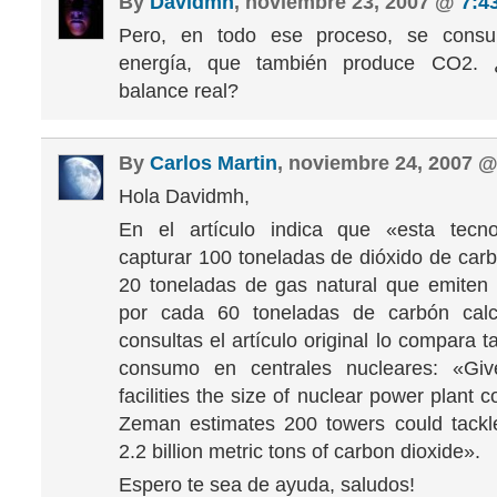
By
Davidmh
, noviembre 23, 2007 @
7:4
Pero, en todo ese proceso, se consu
energía, que también produce CO2. 
balance real?
By
Carlos Martin
, noviembre 24, 2007 
Hola Davidmh,
En el artículo indica que «esta tecno
capturar 100 toneladas de dióxido de car
20 toneladas de gas natural que emiten 
por cada 60 toneladas de carbón calc
consultas el artículo original lo compara 
consumo en centrales nucleares: «Giv
facilities the size of nuclear power plant c
Zeman estimates 200 towers could tackl
2.2 billion metric tons of carbon dioxide».
Espero te sea de ayuda, saludos!