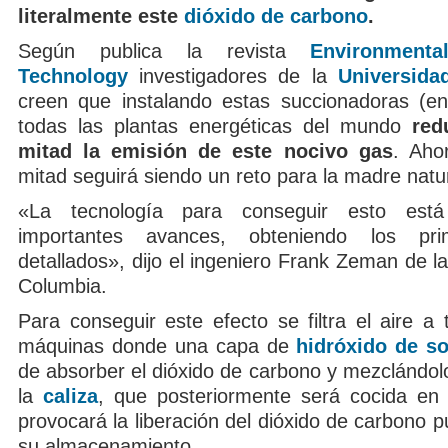
literalmente este
dióxido de carbono
.
Según publica la revista
Environment
Technology
investigadores de la
Universida
creen que instalando estas succionadoras (e
todas las plantas energéticas del mundo
red
mitad la emisión de este nocivo gas
. Aho
mitad seguirá siendo un reto para la madre natu
«La tecnología para conseguir esto est
importantes avances, obteniendo los pri
detallados», dijo el ingeniero Frank Zeman de l
Columbia.
Para conseguir este efecto se filtra el aire a
máquinas donde una capa de
hidróxido de s
de absorber el dióxido de carbono y mezclándol
la
caliza
, que posteriormente será cocida en
provocará la liberación del dióxido de carbono pu
su almacenamiento.