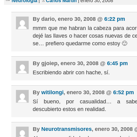
Neurología
|
Carlos Martin
| enero 30, 2008
By dario, enero 30, 2008 @
6:22 pm
mmm que me habran la cabeza para aco
dejé las llaves o hacer cosas nuevas de c
se… prefiero quedarme como estoy 🙂
By gjoiep, enero 30, 2008 @
6:45 pm
Escribiendo abrir con hache, sí.
By
witilongi
, enero 30, 2008 @
6:52 pm
Sí bueno, por casualidad… a sab
descubierto estos en realidad.
By
Neurotransmisores
, enero 30, 2008