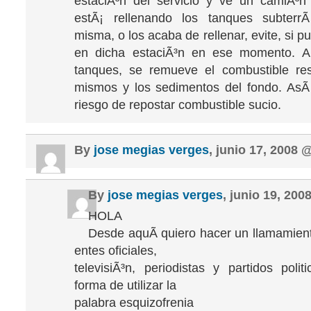
estaciÃ³n del servicio y ve un camiÃ³n
estÃ¡ rellenando los tanques subterr
misma, o los acaba de rellenar, evite, si p
en dicha estaciÃ³n en ese momento. Al 
tanques, se remueve el combustible res
mismos y los sedimentos del fondo. AsÃ­
riesgo de repostar combustible sucio.
By
jose megias verges
, junio 17, 2008
By
jose megias verges
, junio 19, 20
HOLA
Desde aquÃ­ quiero hacer un llamamient
entes oficiales,
televisiÃ³n, periodistas y partidos polit
forma de utilizar la
palabra esquizofrenia