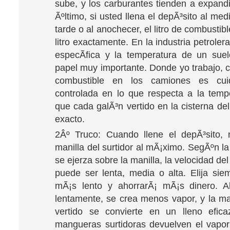
sube, y los carburantes tienden a expandi
Ãºltimo, si usted llena el depÃ³sito al medi
tarde o al anochecer, el litro de combustib
litro exactamente. En la industria petroler
especÃ­fica y la temperatura de un sue
papel muy importante. Donde yo trabajo, 
combustible en los camiones es cui
controlada en lo que respecta a la temp
que cada galÃ³n vertido en la cisterna de
exacto.
2Âº Truco: Cuando llene el depÃ³sito, 
manilla del surtidor al mÃ¡ximo. SegÃºn l
se ejerza sobre la manilla, la velocidad del
puede ser lenta, media o alta. Elija si
mÃ¡s lento y ahorrarÃ¡ mÃ¡s dinero. Al
lentamente, se crea menos vapor, y la ma
vertido se convierte en un lleno efica
mangueras surtidoras devuelven el vapor