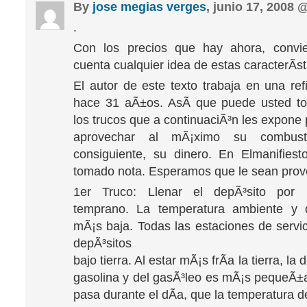
By
jose megias verges
, junio 17, 2008
.
Con los precios que hay ahora, convi
cuenta cualquier idea de estas caracterÃ­
El autor de este texto trabaja en una ref
hace 31 aÃ±os. AsÃ­ que puede usted to
los trucos que a continuaciÃ³n les expone
aprovechar al mÃ¡ximo su combust
consiguiente, su dinero. En Elmanifies
tomado nota. Esperamos que le sean pro
1er Truco: Llenar el depÃ³sito por
temprano. La temperatura ambiente y 
mÃ¡s baja. Todas las estaciones de servic
depÃ³sitos
bajo tierra. Al estar mÃ¡s frÃ­a la tierra, la
gasolina y del gasÃ³leo es mÃ¡s pequeÃ±a.
pasa durante el dÃ­a, que la temperatura d