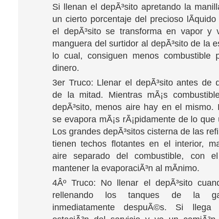
Si llenan el depÃ³sito apretando la manil
un cierto porcentaje del precioso lÃ­quid
el depÃ³sito se transforma en vapor y 
manguera del surtidor al depÃ³sito de la 
lo cual, consiguen menos combustible 
dinero.
3er Truco: Llenar el depÃ³sito antes de 
de la mitad. Mientras mÃ¡s combustibl
depÃ³sito, menos aire hay en el mismo. 
se evapora mÃ¡s rÃ¡pidamente de lo que 
Los grandes depÃ³sitos cisterna de las ref
tienen techos flotantes en el interior, m
aire separado del combustible, con el
mantener la evaporaciÃ³n al mÃ­nimo.
4Âº Truco: No llenar el depÃ³sito cuan
rellenando los tanques de la gas
inmediatamente despuÃ©s. Si llega