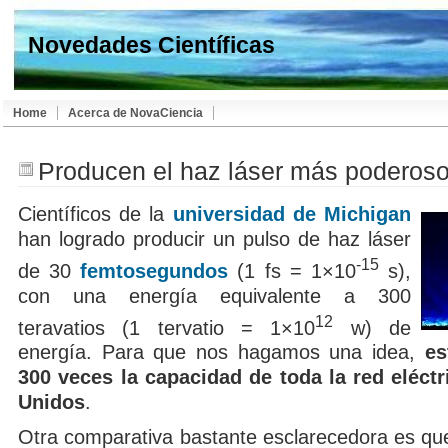
Novedades Científicas
Home
Acerca de NovaCiencia
Producen el haz láser más poderos
Científicos de la
universidad de Michigan
han logrado producir un pulso de haz láser
-15
de 30
femtosegundos
(1 fs = 1×10
s),
con una energía equivalente a 300
12
teravatios (1 tervatio = 1×10
w) de
energía. Para que nos hagamos una idea,
es
300 veces la capacidad de toda la red eléct
Unidos
.
Otra comparativa bastante esclarecedora es qu