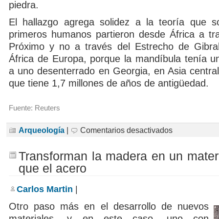
piedra.
El hallazgo agrega solidez a la teoría que s
primeros humanos partieron desde África a tr
Próximo y no a través del Estrecho de Gibra
África de Europa, porque la mandíbula tenía un
a uno desenterrado en Georgia, en Asia central
que tiene 1,7 millones de años de antigüedad.
Fuente: Reuters
en
Arqueología
|
Comentarios desactivados
Descubren
en
Atapuerca
Transforman la madera en un mater
la
mandíbula
que el acero
del
homínido
europeo
Carlos Martin
|
más
antiguo
Otro paso más en el desarrollo de nuevos
materiales, y en este caso, uno con