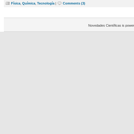
Física
,
Química
,
Tecnología
|
Comments (3)
Novedades Científicas is powe