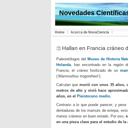
Novedades Científica
Home
Acerca de NovaCiencia
Hallan en Francia cráneo 
Paleontólogos del
Museo de Historia Nat
Holanda
, han encontrado en la región d
Francia, el cráneo fosilizado de un
mam
(
‘Mammuthus trogontherii’
).
Calculan que
murió con unos 35 años, d
metros de alto y vivió hace aproxima
años, en el
Pleistoceno medio
.
Contrario a lo que puede parecer, y pese
dentaduras de los mamuts de estepa, exi
menos cráneos en buen estado. Por eso,
e
en una pieza clave para el estudio de la