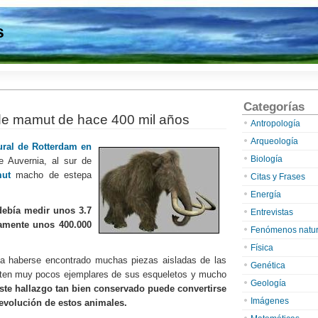
s
Categorías
de mamut de hace 400 mil años
Antropología
Arqueología
ural de Rotterdam en
Biología
e Auvernia, al sur de
ut
macho de estepa
Citas y Frases
Energía
ebía medir unos 3.7
Entrevistas
damente unos 400.000
Fenómenos natur
Física
 a haberse encontrado muchas piezas aisladas de las
Genética
sten muy pocos ejemplares de sus esqueletos y mucho
Geología
ste hallazgo tan bien conservado puede convertirse
Imágenes
 evolución de estos animales.