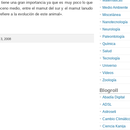
Matemáticas
 tiene una gran importancia ya que es muy poco lo que
Medio Ambiente
ceno medio, entre el mamut del sur y el mamut lanudo
efiere a la evolución de este animal».
Miscelánea
Nanotecnología
Neurología
Paleontología
 3, 2008
Química
Salud
Tecnología
Universo
Vídeos
Zoología
Blogroll
Abadía Digital
ADSL
Astroseti
Cambio Climátic
Ciencia Kanija