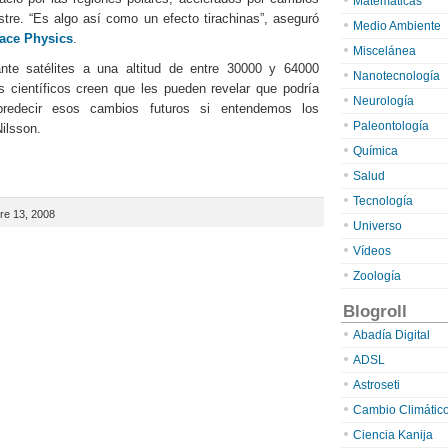
Matemáticas
stre. “Es algo así como un efecto tirachinas”, aseguró
Medio Ambiente
pace Physics
.
Miscelánea
nte satélites a una altitud de entre 30000 y 64000
Nanotecnología
s científicos creen que les pueden revelar que podría
Neurología
 predecir esos cambios futuros si entendemos los
Paleontología
ilsson.
Química
Salud
Tecnología
re 13, 2008
Universo
Vídeos
Zoología
Blogroll
Abadía Digital
ADSL
Astroseti
Cambio Climátic
Ciencia Kanija