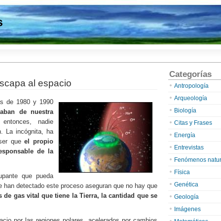
s
Categorías
escapa al espacio
Antropología
Arqueología
as de 1980 y 1990
Biología
aban de nuestra
 entonces, nadie
Citas y Frases
. La incógnita, ha
Energía
 ser que
el propio
Entrevistas
esponsable de la
Fenómenos natur
Física
cupante que pueda
Genética
e han detectado este proceso aseguran que no hay que
de gas vital que tiene la Tierra, la cantidad que se
Geología
Imágenes
cio por las regiones polares, acelerados por cambios