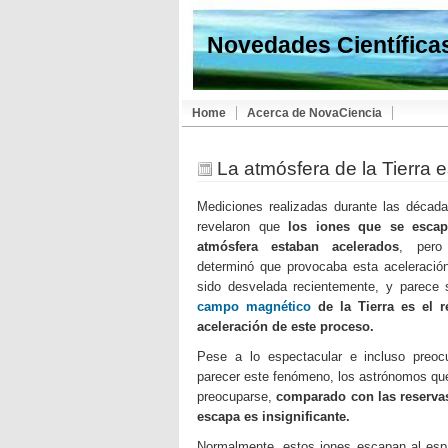
Novedades Científica
Home
Acerca de NovaCiencia
La atmósfera de la Tierra 
Mediciones realizadas durante las décad
revelaron que
los iones que se escap
atmósfera estaban acelerados
, pero
determinó que provocaba esta aceleración
sido desvelada recientemente, y parece
campo magnético
de la Tierra es el r
aceleración de este proceso.
Pese a lo espectacular e incluso preo
parecer este fenómeno, los astrónomos qu
preocuparse,
comparado con las reservas 
escapa es insignificante.
Normalmente, estos iones escapan al espa