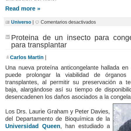
Read more »
en
Universo
|
Comentarios desactivados
¿Es
realmente
aprovechable
Proteina de un insecto para cong
el
agua
para transplantar
lunar?
Carlos Martin
|
Una nueva proteína anticongelante hallada en c
puede prolongar la viabilidad de órgano
transplantes, al permitir su preservación a 
baja, alargándose así su tiempo de disponibili
desencadenen los daños asociados a la congela
Los Drs. Laurie Graham y Peter Davies,
del Departamento de Bioquímica de la
Universidad Queen
, han estudiado a