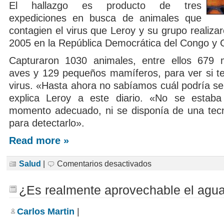
El hallazgo es producto de tres
expediciones en busca de animales que
contagien el virus que Leroy y su grupo realiza
2005 en la República Democrática del Congo y
Capturaron 1030 animales, entre ellos 679 m
aves y 129 pequeños mamíferos, para ver si te
virus. «Hasta ahora no sabíamos cuál podría ser
explica Leroy a este diario. «No se estaba
momento adecuado, ni se disponía de una tecn
para detectarlo».
Read more »
en
Salud
|
Comentarios desactivados
Descubren
el
origen
¿Es realmente aprovechable el agua
del
Ébola
Carlos Martin
|