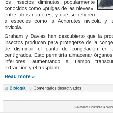
los insectos diminutos popularmente
conocidos como «pulgas de las nieves»,
entre otros nombres, y que se refieren
a especies como la Achorutes nivicola y l
nivicola.
Graham y Davies han descubierto que la prot
insectos producen para protegerse de la conge
de disminuir el punto de congelación en
centígrados. Esto permitiría almacenar órganos
inferiores, aumentando el tiempo transcu
extracción y el trasplante.
Read more »
en
Biología
|
Comentarios desactivados
Proteina
de
un
insecto
para
Novedades Científicas is powe
congelar
órganos