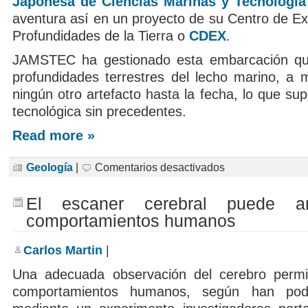
Japonesa de Ciencias Marinas y Tecnología
aventura así en un proyecto de su Centro de Ex
Profundidades de la Tierra o
CDEX
.
JAMSTEC ha gestionado esta embarcación que
profundidades terrestres del lecho marino, a
ningún otro artefacto hasta la fecha, lo que s
tecnológica sin precedentes.
Read more »
en
Geología
|
Comentarios desactivados
El
primer
viaje
El escaner cerebral puede ant
al
centro
comportamientos humanos
de
la
Tierra
Carlos Martin
|
ocurrirá
realmente
en
Una adecuada observación del cerebro permit
2007
comportamientos humanos, según han podi