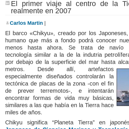
El primer viaje al centro de la Tie
antobióticos
matan
realmente en 2007
bacterias
Carlos Martin
|
El barco «Chikyu», creado por los Japoneses, 
humano que más a fondo podrá conocer nuest
menos hasta ahora. Se trata de navío 
tecnología similar a la de la indutria petrolíf
por debajo de la superficie del mar hasta alca
metros.
Desde allí, artefactos
especialmente diseñados controlarán la
tectónica de placas de la zona -con el fin
de prever terremotos-, e intentarán
encontrar formas de vida muy básicas,
similares a las que había en la Tierra hace
miles de años.
Chikyu significa “Planeta Tierra” en japo