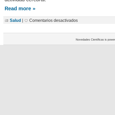
Read more »
en
Salud
|
Comentarios desactivados
El
escaner
cerebral
puede
anticipar
Novedades Científicas is powe
los
comportamientos
humanos