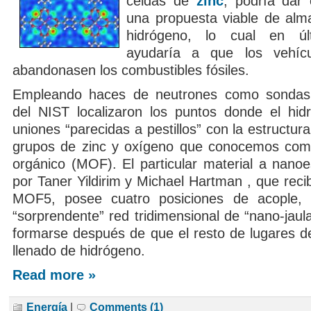
celdas de
zinc
, podría dar
una propuesta viable de al
hidrógeno, lo cual en últ
ayudaría a que los vehícu
abandonasen los combustibles fósiles.
Empleando haces de neutrones como sondas, l
del NIST localizaron los puntos donde el hi
uniones “parecidas a pestillos” con la estructu
grupos de zinc y oxígeno que conocemos com
orgánico (MOF). El particular material a nanoe
por Taner Yildirim y Michael Hartman , que rec
MOF5, posee cuatro posiciones de acople, 
“sorprendente” red tridimensional de “nano-jau
formarse después de que el resto de lugares d
llenado de hidrógeno.
Read more »
Energía
|
Comments (1)