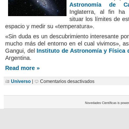
Astronomía de Ca
Inglaterra, al fin h
situar los límites de e
espacio y medir su «temperatura».
«Sin duda es un descubrimiento interesante por
mucho más del entorno en el cual vivimos», as
Gangui, del
Instituto de Astronomía y Física 
Argentina.
Read more »
en
Universo
|
Comentarios desactivados
Algo
claro
en
la
materia
Novedades Científicas is powe
oscura