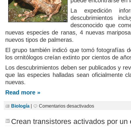
puede encontrarse en la
La expedición inf
descubrimientos incl
desconocido que come
nuevas especies de ranas, 4 nuevas mariposa
nuevos tipos de palmeras.
El grupo también indicó que tomó fotografías d
los ornitólogos creían extinto por cientos de año
Los descubrimientos deben ser publicados y rev
que las especies halladas sean oficialmente cl
nuevas.
Read more »
en
Biología
|
Comentarios desactivados
El
nuevo
Edén,
Crean transistores activados por un 
decenas
de
especies