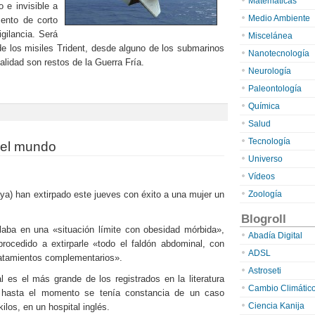
Matemáticas
 e invisible a
Medio Ambiente
ento de corto
gilancia. Será
Miscelánea
de los misiles Trident, desde alguno de los submarinos
Nanotecnología
alidad son restos de la Guerra Fría.
Neurología
Paleontología
Química
Salud
Tecnología
del mundo
Universo
Vídeos
Zoología
aya) han extirpado este jueves con éxito a una mujer un
Blogroll
laba en una «situación límite con obesidad mórbida»,
Abadía Digital
rocedido a extirparle «todo el faldón abdominal, con
ADSL
ratamientos complementarios».
Astroseti
l es el más grande de los registrados en la literatura
Cambio Climátic
e hasta el momento se tenía constancia de un caso
Ciencia Kanija
kilos, en un hospital inglés.