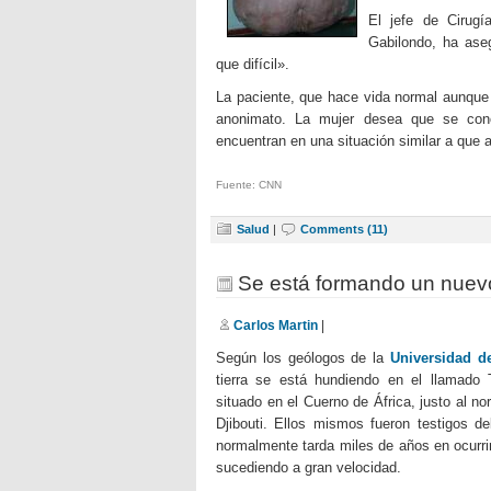
El jefe de Cirugí
Gabilondo, ha ase
que difícil».
La paciente, que hace vida normal aunque
anonimato. La mujer desea que se con
encuentran en una situación similar a que a
Fuente: CNN
Salud
|
Comments (11)
Se está formando un nuev
Carlos Martin
|
Según los geólogos de la
Universidad d
tierra se está hundiendo en el llamado T
situado en el Cuerno de África, justo al no
Djibouti. Ellos mismos fueron testigos d
normalmente tarda miles de años en ocurri
sucediendo a gran velocidad.