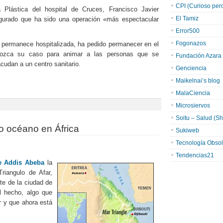
CPI (Curioso pero 
a Plástica del hospital de Cruces, Francisco Javier
El Tamiz
gurado que ha sido una operación «más espectacular
Error500
Fogonazos
 permanece hospitalizada, ha pedido permanecer en el
ozca su caso para animar a las personas que se
Fundación Azara
cudan a un centro sanitario.
Genciencia
Maikelnai’s blog
MalaCiencia
Microsiervos
Soitu – Salud (Sh
o océano en África
Sukiweb
Tecnología Obsol
Tendencias21
e Addis Abeba
la
riangulo de Afar,
rte de la ciudad de
el hecho, algo que
r y que ahora está