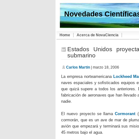
Novedades Científica
Home
Acerca de NovaCiencia
Estados Unidos proyecta
submarino
Carlos Martin
| marzo 18, 2006
La empresa norteamericana
Lockheed Mar
naves espaciales y sofisticados equipos e
que quizá supere a todos los anteriores.
fabricación de aeronaves que han llevado 
nadie.
El nuevo proyecto se llama
Cormorant
(
cormorán, que es un ave de mar de pluma
avión que empezará y terminará sus misi
45 metros bajo el agua.