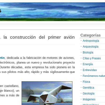
s
Categorías
 la construcción del primer avión
Antropología
Arqueología
Biología
tin
, dedicada a la fabricación de motores de aviones,
Citas y Frases
lectrónicos, planea un nuevo y revolucionario proyecto
Energía
 Durante décadas, esta empresa ha sido pionera en la
Entrevistas
a sus pilotos más alto, rápido y más sigilosamente que
Fenómenos natur
Física
en castellano,
Genética
je blanco), un
Geología
ones a más de
Imágenes