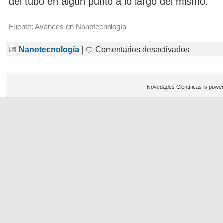
del tubo en algún punto a lo largo del mismo.
Fuente: Avances en Nanotecnología
en
Nanotecnología
|
Comentarios desactivados
Nanotubos
baten
el
récord
de
Novedades Científicas is powe
superconducti