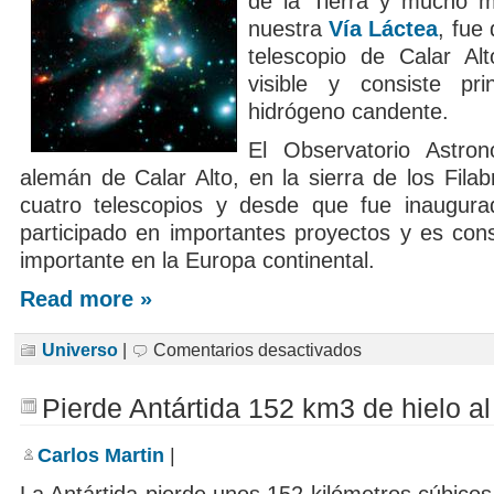
de la Tierra y mucho 
nuestra
Vía Láctea
, fue
telescopio de Calar Al
visible y consiste pri
hidrógeno candente.
El Observatorio Astron
alemán de Calar Alto, en la sierra de los Fila
cuatro telescopios y desde que fue inaugur
participado en importantes proyectos y es con
importante en la Europa continental.
Read more »
en
Universo
|
Comentarios desactivados
Detectan
en
la
Pierde Antártida 152 km3 de hielo a
constelación
de
Pegaso
Carlos Martin
|
una
colisión
intergaláctica