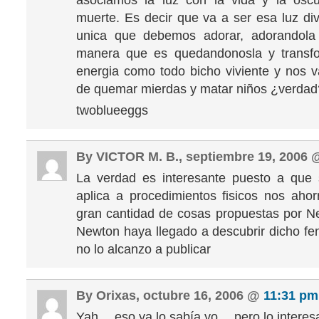
asociamos la luz con la vida y la oscu
muerte. Es decir que va a ser esa luz div
unica que debemos adorar, adorandola
manera que es quedandonosla y transf
energia como todo bicho viviente y nos 
de quemar mierdas y matar niños ¿verdad
twoblueeggs
By VICTOR M. B., septiembre 19, 2006
La verdad es interesante puesto a que 
aplica a procedimientos fisicos nos aho
gran cantidad de cosas propuestas por N
Newton haya llegado a descubrir dicho f
no lo alcanzo a publicar
By Orixas, octubre 16, 2006 @
11:31 pm
Yah… eso ya lo sabía yo… pero lo interes