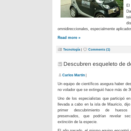
El
Da
te
d
omnidireccionales, especialmente aplicados
Read more »
Tecnología
|
Comments (1)
Descubren esqueleto de 
Carlos Martin
|
Un equipo de científicos asegura haber des
no volador que se extinguió hace más de 3
Uno de los especialistas que participó en
llevada a cabo en la isla de Mauricio, dijo
primer descubrimiento de huesos 
preservados, que podrían revelar sec
extinción de la especie.
El año pasado, el mismo equipo encontró