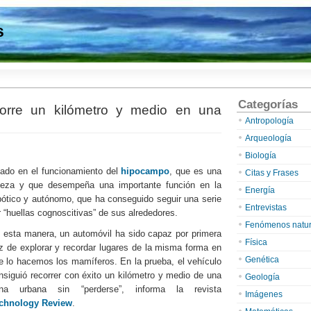
s
Categorías
orre un kilómetro y medio en una
Antropología
Arqueología
Biología
ado en el funcionamiento del
hipocampo
, que es una
Citas y Frases
orteza y que desempeña una importante función en la
Energía
bótico y autónomo, que ha conseguido seguir una serie
Entrevistas
r “huellas cognoscitivas” de sus alrededores.
Fenómenos natur
 esta manera, un automóvil ha sido capaz por primera
Física
z de explorar y recordar lugares de la misma forma en
Genética
e lo hacemos los mamíferos. En la prueba, el vehículo
nsiguió recorrer con éxito un kilómetro y medio de una
Geología
na urbana sin “perderse”, informa la revista
Imágenes
chnology Review
.