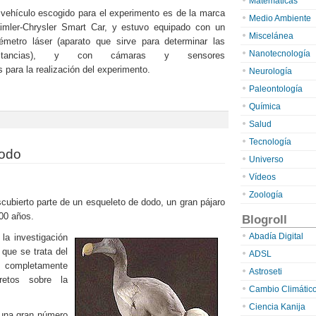
Matemáticas
 vehículo escogido para el experimento es de la marca
Medio Ambiente
imler-Chrysler Smart Car, y estuvo equipado con un
Miscelánea
lémetro láser (aparato que sirve para determinar las
Nanotecnología
istancias), y con cámaras y sensores
 para la realización del experimento.
Neurología
Paleontología
Química
Salud
Tecnología
dodo
Universo
Vídeos
Zoología
cubierto parte de un esqueleto de dodo, un gran pájaro
00 años.
Blogroll
Abadía Digital
 la investigación
 que se trata del
ADSL
completamente
Astroseti
retos sobre la
Cambio Climátic
Ciencia Kanija
 una gran número