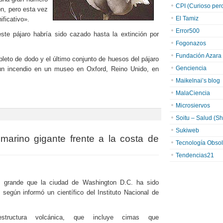
CPI (Curioso pero 
ón, pero esta vez
El Tamiz
ificativo».
Error500
ste pájaro habría sido cazado hasta la extinción por
Fogonazos
Fundación Azara
eto de dodo y el último conjunto de huesos del pájaro
Genciencia
n un incendio en un museo en Oxford, Reino Unido, en
Maikelnai’s blog
MalaCiencia
Microsiervos
Soitu – Salud (Sh
Sukiweb
arino gigante frente a la costa de
Tecnología Obsol
Tendencias21
 grande que la ciudad de Washington D.C. ha sido
, según informó un científico del Instituto Nacional de
structura volcánica, que incluye cimas que