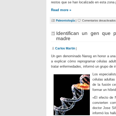
restos que se han localizado en esta zona
Read more »
Paleontología
|
Comentarios desactivados
Identifican un gen que p
madre
Carlos Martin
|
Un gen denominado Nanog en honor a una mí
a explicar cómo reprogramar células adul
tratar enfermedades, informó un grupo de i
Los especialis
células adultas
de la fusión c
formar un híbrid
«El efecto de N
convierten com
doctor Jose Si
informó los hal