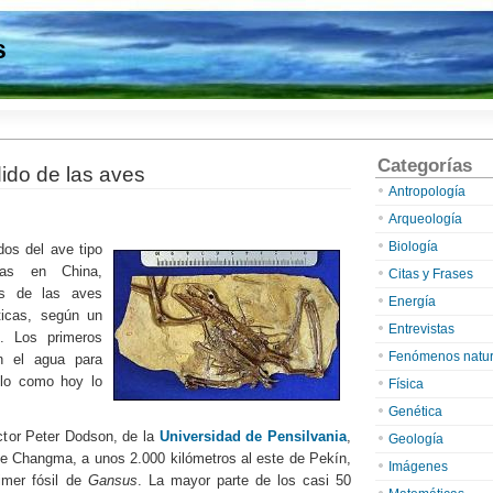
s
Categorías
ido de las aves
Antropología
Arqueología
Biología
os del ave tipo
das en China,
Citas y Frases
os de las aves
Energía
icas, según un
Entrevistas
’. Los primeros
Fenómenos natur
n el agua para
elo como hoy lo
Física
Genética
octor Peter Dodson, de la
Universidad de Pensilvania
,
Geología
 de Changma, a unos 2.000 kilómetros al este de Pekín,
Imágenes
imer fósil de
Gansus
. La mayor parte de los casi 50