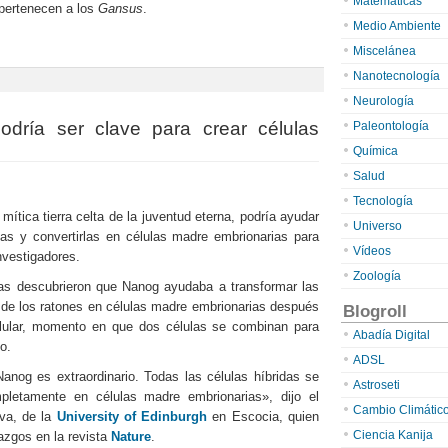
Matemáticas
 pertenecen a los
Gansus
.
Medio Ambiente
Miscelánea
Nanotecnología
en
Descubren
Neurología
el
eslabón
odría ser clave para crear células
Paleontología
perdido
de
Química
las
Salud
aves
Tecnología
tica tierra celta de la juventud eterna, podría ayudar
Universo
tas y convertirlas en células madre embrionarias para
Vídeos
nvestigadores.
Zoología
tas descubrieron que Nanog ayudaba a transformar las
 de los ratones en células madre embrionarias después
Blogroll
elular, momento en que dos células se combinan para
Abadía Digital
o.
ADSL
anog es extraordinario. Todas las células híbridas se
Astroseti
pletamente en células madre embrionarias», dijo el
Cambio Climátic
lva, de la
University of Edinburgh
en Escocia, quien
Ciencia Kanija
lazgos en la revista
Nature
.