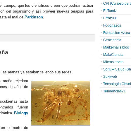
CPI (Curioso pero 
l cuerpo, que los científicos creen que podrían actuar
El Tamiz
ón del organismo y así proveer nuevas terapias para
asta el mal de
Parkinson
.
Error500
Fogonazos
Fundación Azara
Genciencia
Maikelnai’s blog
raña
MalaCiencia
Microsiervos
Soitu – Salud (Sh
, las arañas ya estaban tejiendo sus redes.
Sukiweb
 araña tejedora
Tecnología Obsol
ones de años de
Tendencias21
scubiertas hasta
trados fueron
ritánica
Biology
 en el norte de