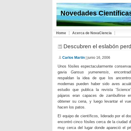
Novedades Científica
Home
Acerca de NovaCiencia
Descubren el eslabón perd
Carlos Martin
| junio 16, 2006
Unos fósiles espectacularmente conservad
gavia
Gansus yumenensis
, encontra
respaldan la idea de que los ancentr
modernas pueden haber sido aves acuát
estudio que publica la revista ‘Science
pájaros eran capaces de zambullirse e
obtener su cena, y luego levantar el vu
hacen los patos.
El equipo de científicos, liderado por el d
encontró cinco fósiles cerca de la ciudad
muy cerca del lugar donde apareció el pr