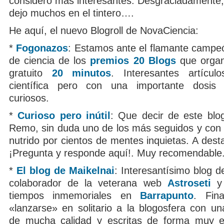
considero más interesantes. Desgraciadamente
dejo muchos en el tintero….
He aquí, el nuevo Blogroll de NovaCiencia:
*
Fogonazos
: Estamos ante el flamante campeó
de ciencia de los
premios 20 Blogs
que organi
gratuito
20 minutos
. Interesantes artícul
científica pero con una importante dosi
curiosos.
*
Curioso pero inútil
: Que decir de este blo
Remo, sin duda uno de los más seguidos y con 
nutrido por cientos de mentes inquietas. A dest
¡Pregunta y responde aquí!. Muy recomendable
*
El blog de Maikelnai
: Interesantísimo blog d
colaborador de la veterana web
Astroseti
y 
tiempos inmemoriales en
Barrapunto
. Fina
«lanzarse» en solitario a la blogosfera con un
de mucha calidad y escritas de forma muy en