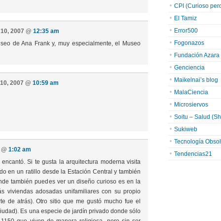
CPI (Curioso pero 
El Tamiz
Error500
e 10, 2007 @
12:35 am
Fogonazos
useo de Ana Frank y, muy especialmente, el Museo
Fundación Azara
Genciencia
Maikelnai’s blog
 10, 2007 @
10:59 am
MalaCiencia
Microsiervos
Soitu – Salud (Sh
Sukiweb
Tecnología Obsol
7 @
1:02 am
Tendencias21
ncantó. Si te gusta la arquitectura moderna visita
do en un ratillo desde la Estación Central y también
donde también puedes ver un diseño curioso es en la
s viviendas adosadas unifamiliares con su propio
te de atrás). Otro sitio que me gustó mucho fue el
 ciudad). Es una especie de jardín privado donde sólo