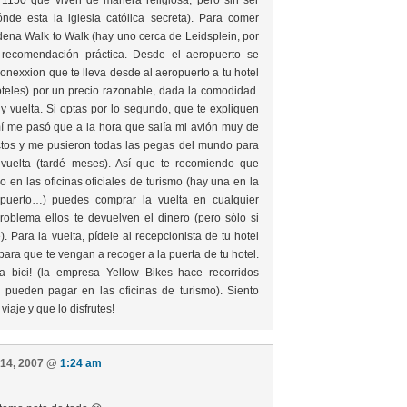
1150 que viven de manera religiosa, pero sin ser
ónde esta la iglesia católica secreta). Para comer
adena Walk to Walk (hay uno cerca de Leidsplein, por
 recomendación práctica. Desde el aeropuerto se
onexxion que te lleva desde al aeropuerto a tu hotel
oteles) por un precio razonable, dada la comodidad.
y vuelta. Si optas por lo segundo, que te expliquen
 mí me pasó que a la hora que salía mi avión muy de
tos y me pusieron todas las pegas del mundo para
 vuelta (tardé meses). Así que te recomiendo que
 en las oficinas oficiales de turismo (hay una en la
ropuerto…) puedes comprar la vuelta en cualquier
roblema ellos te devuelven el dinero (pero sólo si
e). Para la vuelta, pídele al recepcionista de tu hotel
para que te vengan a recoger a la puerta de tu hotel.
a bici! (la empresa Yellow Bikes hace recorridos
se pueden pagar en las oficinas de turismo). Siento
viaje y que lo disfrutes!
 14, 2007 @
1:24 am