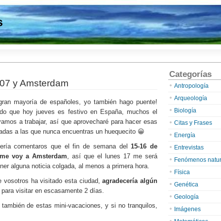
s
Categorías
 ’07 y Amsterdam
Antropología
Arqueología
ran mayoría de españoles, yo también hago puente!
Biología
do que hoy jueves es festivo en España, muchos el
vamos a trabajar, así que aprovecharé para hacer esas
Citas y Frases
adas a las que nunca encuentras un huequecito 😀
Energía
ería comentaros que el fin de semana del
15-16 de
Entrevistas
 me voy a Amsterdam
, así que el lunes 17 me será
Fenómenos natur
ner alguna noticia colgada, al menos a primera hora.
Física
e vosotros ha visitado esta ciudad,
agradecería algún
Genética
para visitar en escasamente 2 días.
Geología
también de estas mini-vacaciones, y si no tranquilos,
Imágenes