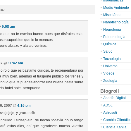
Matemáticas
Medio Ambiente
2007
Miscelánea
Nanotecnología
@
9:08 am
Neurología
po que no te escribo bueno pues que disfrutes esas
Paleontología
ases superbien que te lo mereces.
Química
erte abrazo y ala a divertirse.
Salud
Tecnología
007 @
11:42 am
Universo
io rojo que es bastante curioso, te recomendaria por
Vídeos
a muy bien, ademas el trasporte publico los trenes y
Zoología
con lo que te puedes ahorrar una buena pasta sobre
rto-hotel hotel-aeropuerto
Blogroll
Abadía Digital
ADSL
 6, 2007 @
4:16 pm
Astroseti
vo jejeje, y gracias 😉
Cambio Climátic
incluido Leidseplein, de hecho todavía no lo tengo
ré estos días, así que agradezco mucho vuestra
Ciencia Kanija