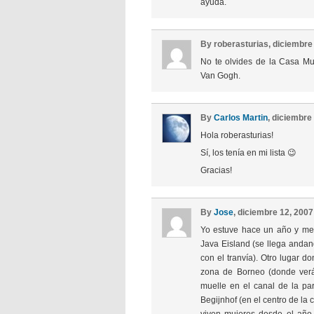
ayuda.
By roberasturias, diciembr
No te olvides de la Casa M
Van Gogh.
By
Carlos Martin
, diciembre
Hola roberasturias!
Sí, los tenía en mi lista 😉
Gracias!
By
Jose
, diciembre 12, 200
Yo estuve hace un año y me e
Java Eisland (se llega andan
con el tranvía). Otro lugar 
zona de Borneo (donde verá
muelle en el canal de la par
Begijnhof (en el centro de la