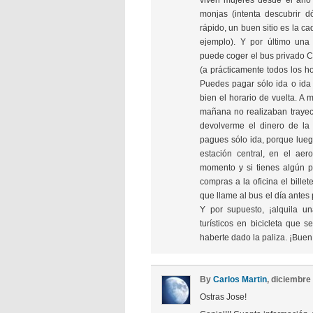
viven mujeres desde el año 
monjas (intenta descubrir d
rápido, un buen sitio es la c
ejemplo). Y por último una
puede coger el bus privado C
(a prácticamente todos los h
Puedes pagar sólo ida o ida 
bien el horario de vuelta. A
mañana no realizaban trayec
devolverme el dinero de la
pagues sólo ida, porque luego
estación central, en el ae
momento y si tienes algún p
compras a la oficina el billet
que llame al bus el día antes 
Y por supuesto, ¡alquila un
turísticos en bicicleta que 
haberte dado la paliza. ¡Buen 
By
Carlos Martin
, diciembre
Ostras Jose!