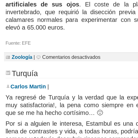
artificiales de sus ojos
. El coste de la pla
invertebrado, que requirió la disección prev
calamares normales para experimentar con s
elevó a 65.000 euros.
Fuente: EFE
en
Zoología
|
Comentarios desactivados
Exhiben
el
primer
Turquía
calamar
gigante
disecado
Carlos Martin
|
Ya regresé de Turquía y la verdad que la expe
muy satisfactoria!, la pena como siempre en 
que se me ha hecho cortísimo… 🙁
Por si a alguien le interesa, Estambul es una c
llena de contrastes y vida, a todas horas, podrías