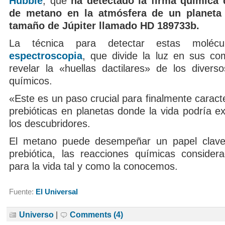
Hubble
, que
ha detectado la firma química 
de metano en la atmósfera de un planeta 
tamaño de Júpiter llamado HD 189733b.
La técnica para detectar estas moléc
espectroscopia
, que divide la luz en sus c
revelar la «huellas dactilares» de los diver
químicos.
«Este es un paso crucial para finalmente caract
prebióticas en planetas donde la vida podría ex
los descubridores.
El metano puede desempeñar un papel clave
prebiótica, las reacciones químicas consider
para la vida tal y como la conocemos.
Fuente:
El Universal
Universo
|
Comments (4)