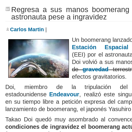
Regresa a sus manos boomerang 
astronauta pese a ingravidez
Carlos Martin
|
Un boomerang lanzado e
Estación Espacial 
(EEI) por el astronau
Doi volvió a sus mano
de
gravedad
terrest
efectos gravitatorios.
Doi, miembro de la tripulación del t
estadounidense
Endeavour
, realizó este sing
en su tiempo libre a petición expresa del cam
lanzamiento de boomerang, el japonés Yasuhiro 
Takao Doi quedó muy asombrado al convenc
condiciones de ingravidez el boomerang act