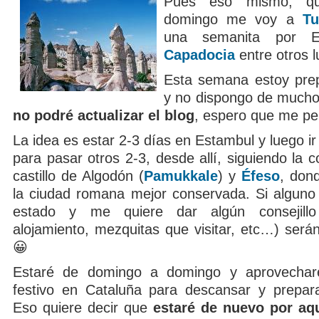
Pues eso mismo, qu
domingo me voy a
Tu
una semanita por E
Capadocia
entre otros l
Esta semana estoy prep
y no dispongo de mucho
no podré actualizar el blog
, espero que me pe
La idea es estar 2-3 días en Estambul y luego ir
para pasar otros 2-3, desde allí, siguiendo la co
castillo de Algodón (
Pamukkale
) y
Éfeso
, don
la ciudad romana mejor conservada. Si alguno
estado y me quiere dar algún consejillo 
alojamiento, mezquitas que visitar, etc…) serán
😀
Estaré de domingo a domingo y aprovechar
festivo en Cataluña para descansar y preparar
Eso quiere decir que
estaré de nuevo por aqu