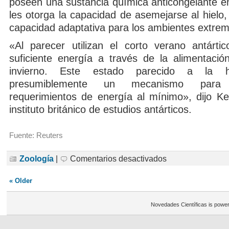
poseen una sustancia química anticongelante e
les otorga la capacidad de asemejarse al hielo,
capacidad adaptativa para los ambientes extrem
«Al parecer utilizan el corto verano antárti
suficiente energía a través de la alimentació
invierno. Este estado parecido a la h
presumiblemente un mecanismo para
requerimientos de energía al mínimo», dijo Kei
instituto británico de estudios antárticos.
Fuente: Reuters
en
Zoología
|
Comentarios desactivados
Encontrado
un
pez
« Older
antártico
que
hiberna
Novedades Científicas is powe