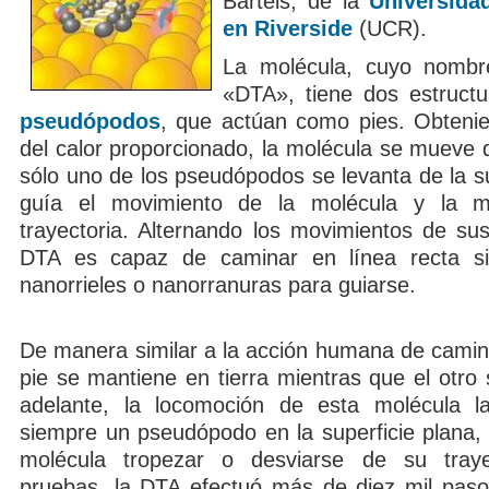
Bartels, de la
Universida
en Riverside
(UCR).
La molécula, cuyo nombr
«DTA», tiene dos estruct
pseudópodos
, que actúan como pies. Obteni
del calor proporcionado, la molécula se mueve 
sólo uno de los pseudópodos se levanta de la sup
guía el movimiento de la molécula y la 
trayectoria. Alternando los movimientos de sus
DTA es capaz de caminar en línea recta s
nanorrieles o nanorranuras para guiarse.
De manera similar a la acción humana de camina
pie se mantiene en tierra mientras que el otro
adelante, la locomoción de esta molécula la
siempre un pseudópodo en la superficie plana, 
molécula tropezar o desviarse de su traye
pruebas, la DTA efectuó más de diez mil paso