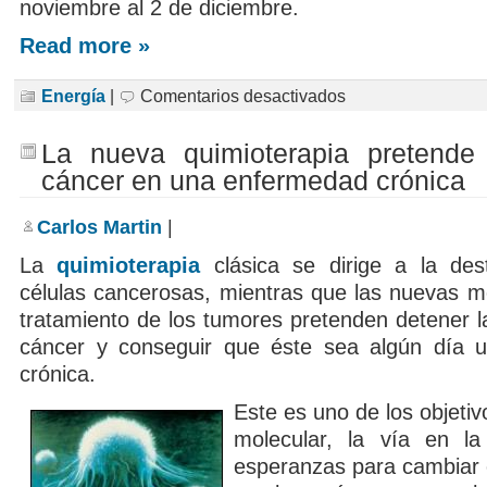
noviembre al 2 de diciembre.
Read more »
en
Energía
|
Comentarios desactivados
Calentadores
de
agua
La nueva quimioterapia pretende 
por
microondas
cáncer en una enfermedad crónica
Carlos Martin
|
La
quimioterapia
clásica se dirige a la des
células cancerosas, mientras que las nuevas mo
tratamiento de los tumores pretenden detener l
cáncer y conseguir que éste sea algún día 
crónica.
Este es uno de los objetiv
molecular, la vía en 
esperanzas para cambiar 