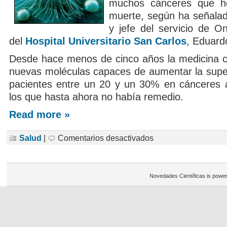
muchos cánceres que h
muerte, según ha señalad
y jefe del servicio de O
del
Hospital Universitario San Carlos
, Eduard
Desde hace menos de cinco años la medicina 
nuevas moléculas capaces de aumentar la super
pacientes entre un 20 y un 30% en cánceres 
los que hasta ahora no había remedio.
Read more »
en
Salud
|
Comentarios desactivados
La
nueva
quimioterapia
pretende
convertir
Novedades Científicas is powe
el
cáncer
en
una
enfermedad
crónica