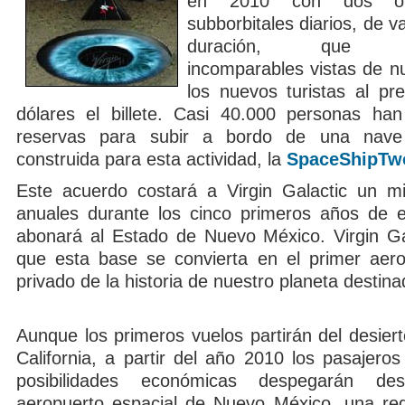
en 2010 con dos o 
subborbitales diarios, de v
duración, que pro
incomparables vistas de n
los nuevos turistas al pr
dólares el billete. Casi 40.000 personas ha
reservas para subir a bordo de una nave
construida para esta actividad, la
SpaceShipTw
Este acuerdo costará a Virgin Galactic un mi
anuales durante los cinco primeros años de e
abonará al Estado de Nuevo México. Virgin Ga
que esta base se convierta en el primer aero
privado de la historia de nuestro planeta destina
Aunque los primeros vuelos partirán del desier
California, a partir del año 2010 los pasajeros
posibilidades económicas despegarán d
aeropuerto espacial de Nuevo México, una reg