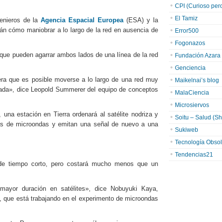
CPI (Curioso pero 
El Tamiz
genieros de la
Agencia Espacial Europea
(ESA) y la
rán cómo maniobrar a lo largo de la red en ausencia de
Error500
Fogonazos
 que pueden agarrar ambos lados de una línea de la red
Fundación Azara
Genciencia
ra que es posible moverse a lo largo de una red muy
Maikelnai’s blog
rolada», dice Leopold Summerer del equipo de conceptos
MalaCiencia
Microsiervos
 una estación en Tierra ordenará al satélite nodriza y
Soitu – Salud (Sh
nas de microondas y emitan una señal de nuevo a una
Sukiweb
Tecnología Obsol
Tendencias21
 de tiempo corto, pero costará mucho menos que un
mayor duración en satélites», dice Nobuyuki Kaya,
n, que está trabajando en el experimento de microondas