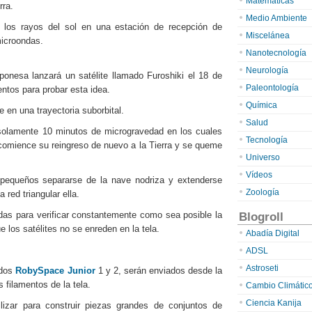
Matemáticas
rra.
Medio Ambiente
ar los rayos del sol en una estación de recepción de
Miscelánea
microondas.
Nanotecnología
Neurología
ponesa lanzará un satélite llamado Furoshiki el 18 de
Paleontología
ntos para probar esta idea.
Química
 en una trayectoria suborbital.
Salud
n solamente 10 minutos de microgravedad en los cuales
Tecnología
 comience su reingreso de nuevo a la Tierra y se queme
Universo
Vídeos
s pequeños separarse de la nave nodriza y extenderse
Zoología
red triangular ella.
adas para verificar constantemente como sea posible la
Blogroll
 los satélites no se enreden en la tela.
Abadía Digital
ADSL
Astroseti
ados
RobySpace Junior
1 y 2, serán enviados desde la
 filamentos de la tela.
Cambio Climátic
Ciencia Kanija
lizar para construir piezas grandes de conjuntos de