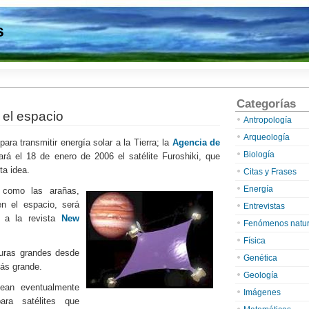
s
Categorías
 el espacio
Antropología
Arqueología
ara transmitir energía solar a la Tierra; la
Agencia de
Biología
rá el 18 de enero de 2006 el satélite Furoshiki, que
ta idea.
Citas y Frases
Energía
 como las arañas,
en el espacio, será
Entrevistas
 a la revista
New
Fenómenos natur
Física
turas grandes desde
Genética
ás grande.
Geología
nean eventualmente
Imágenes
ara satélites que