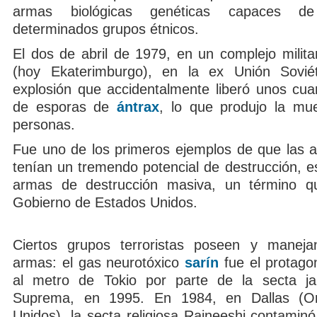
armas biológicas genéticas capaces d
determinados grupos étnicos.
El dos de abril de 1979, en un complejo milita
(hoy Ekaterimburgo), en la ex Unión Sovié
explosión que accidentalmente liberó unos cua
de esporas de
ántrax
, lo que produjo la mu
personas.
Fue uno de los primeros ejemplos de que las a
tenían un tremendo potencial de destrucción, e
armas de destrucción masiva, un término q
Gobierno de Estados Unidos.
Ciertos grupos terroristas poseen y maneja
armas: el gas neurotóxico
sarín
fue el protago
al metro de Tokio por parte de la secta j
Suprema, en 1995. En 1984, en Dallas (O
Unidos), la secta religiosa Rajneeshi contaminó