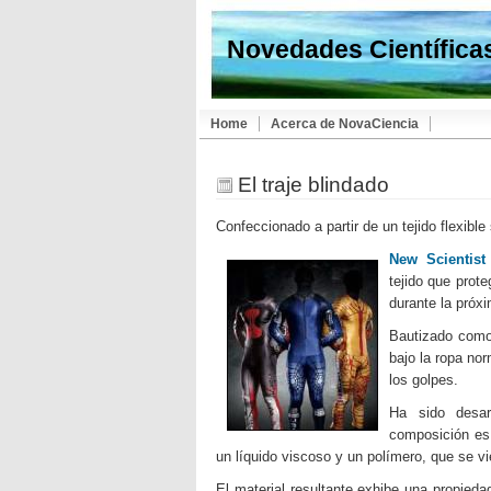
Novedades Científica
Home
Acerca de NovaCiencia
El traje blindado
Confeccionado a partir de un tejido flexibl
New Scientist
tejido que prot
durante la próxi
Bautizado como 
bajo la ropa no
los golpes.
Ha sido desar
composición es 
un líquido viscoso y un polímero, que se v
El material resultante exhibe una propied