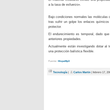
a la tasa de esfuerzo».
Bajo condiciones normales las moléculas de
tras sufrir un golpe los enlaces químico
protector.
El endurecimiento es temporal, dado que 
anteriores propiedades.
Actualmente están investigando dotar al t
una protección balística flexible.
Fuente:
HispaMp3
Tecnología
|
Carlos Martin
| febrero 17, 2