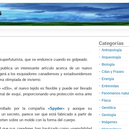
s
Categorías
Antropología
Arqueología
e superfuturista, que se endurece cuando es golpeado.
Biología
publica un interesante artículo acerca de un nuevo
Citas y Frases
egerá a los esquiadores canadienses y estadounidenses
Energía
ma olimpiada de invierno.
Entrevistas
«d3o», el nuevo tejido es flexible y puede ser llevado
Fenómenos natur
rmal de esquí, proporcionando una protección extra ante
Física
Genética
rollado por la compañía «
Spyder
» y aunque su
un secreto, parece ser que está fabricado a partir de
Geología
ierten sobre un molde con la forma del cuerpo.
Imágenes
ad que sus creadores han bautizado como «sensibilidad