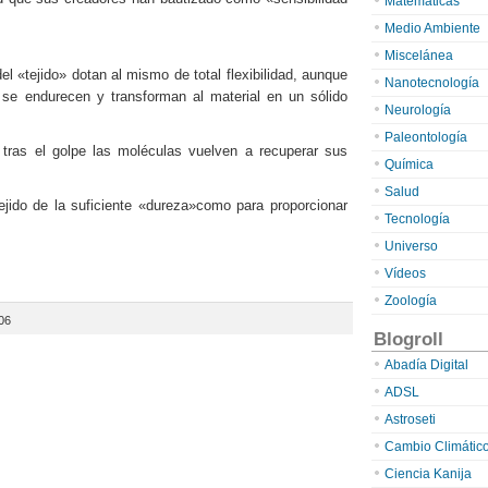
Matemáticas
Medio Ambiente
Miscelánea
l «tejido» dotan al mismo de total flexibilidad, aunque
Nanotecnología
s se endurecen y transforman al material en un sólido
Neurología
Paleontología
tras el golpe las moléculas vuelven a recuperar sus
Química
Salud
ejido de la suficiente «dureza»como para proporcionar
Tecnología
Universo
Vídeos
Zoología
006
Blogroll
Abadía Digital
ADSL
Astroseti
Cambio Climátic
Ciencia Kanija