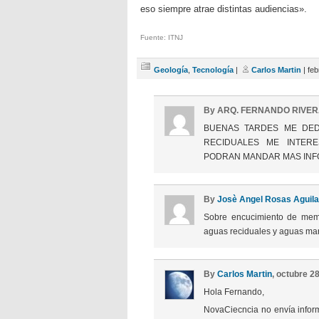
eso siempre atrae distintas audiencias».
Fuente: ITNJ
Geología
,
Tecnología
|
Carlos Martin
| feb
By ARQ. FERNANDO RIVERA
BUENAS TARDES ME DED
RECIDUALES ME INTER
PODRAN MANDAR MAS INF
By
Josè Angel Rosas Aguila
Sobre encucimiento de memb
aguas reciduales y aguas ma
By
Carlos Martin
, octubre 2
Hola Fernando,
NovaCiecncia no envía inform