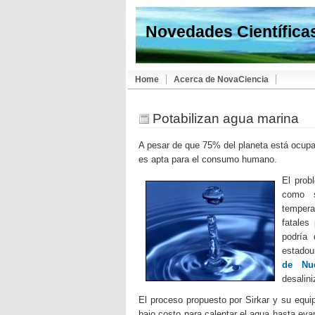
Novedades Científica
Home
Acerca de NovaCiencia
Potabilizan agua marina
A pesar de que 75% del planeta está ocupad
es apta para el consumo humano.
El prob
como s
tempera
fatales
podría 
estadou
de Nu
desalini
El proceso propuesto por Sirkar y su equ
bajo costo para calentar el agua hasta evapo