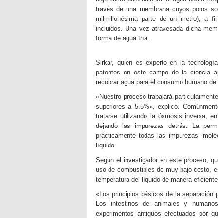
través de una membrana cuyos poros son
milmillonésima parte de un metro), a fin
incluidos. Una vez atravesada dicha memb
forma de agua fría.
Sirkar, quien es experto en la tecnolo
patentes en este campo de la ciencia ap
recobrar agua para el consumo humano de s
«Nuestro proceso trabajará particularment
superiores a 5.5%», explicó. Comúnment
tratarse utilizando la ósmosis inversa, 
dejando las impurezas detrás. La per
prácticamente todas las impurezas -moléc
líquido.
Según el investigador en este proceso, qu
uso de combustibles de muy bajo costo, es 
temperatura del líquido de manera eficiente
«Los principios básicos de la separació
Los intestinos de animales y humanos
experimentos antiguos efectuados por qu