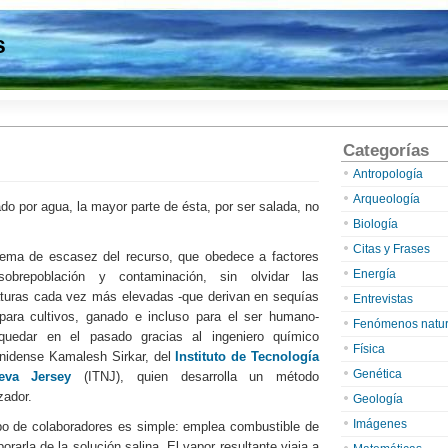
s
Categorías
Antropología
Arqueología
o por agua, la mayor parte de ésta, por ser salada, no
Biología
Citas y Frases
lema de escasez del recurso, que obedece a factores
Energía
obrepoblación y contaminación, sin olvidar las
turas cada vez más elevadas -que derivan en sequías
Entrevistas
 para cultivos, ganado e incluso para el ser humano-
Fenómenos natur
quedar en el pasado gracias al ingeniero químico
Física
nidense Kamalesh Sirkar, del
Instituto de Tecnología
Genética
eva Jersey
(ITNJ), quien desarrolla un método
zador.
Geología
Imágenes
ipo de colaboradores es simple: emplea combustible de
rarla de la solución salina. El vapor resultante viaja a