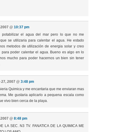
, 2007 @
10:37 pm
 potabilizar el agua del mar pero lo que no me
que se utilizaria para calentar el agua. He estado
os metodos de utilización de energia solar y creo
e para poder calentar el agua. Bueno es algo en lo
nos mucho para poder hacernos un bien sin tener
.
o 27, 2007 @
3:48 pm
nieria Quimica y me encantaria que me enviaran mas
tema. Me gustaria aplicarlo a pequena escala como
e vivo bien cerca de la playa.
, 2007 @
8:48 pm
E LA SEC. N3 TV. FANATICA DE LA QUIMICA ME
TO LOS AMO