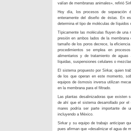
valían de membranas animales», refirió Sir
Hoy día, los procesos de separación 
enteramente del diseño de éstas. En es
determina el tipo de moléculas de líquido
Típicamente las moléculas fluyen de una r
presión en ambos lados de la membrana o
tamaño de los poros decrece, la eficienci
procedimientos se emplea en procesos i
alimentarios y de tratamiento de aguas a
líquidas, suspensiones celulares o mezcla
El sistema propuesto por Sirkar, quien tr
de los que operan en este momento, sobr
equipos de ósmosis inversa utilizan mecan
en la membrana para el filtrado.
Las plantas desalinizadoras que existen 
de ahí que el sistema desarrollado por el
mares podría ser parte importante de 
incluyendo a México.
Sirkar y su equipo de trabajo anticipan qu
pues afirman que «desalinizar el agua de ma