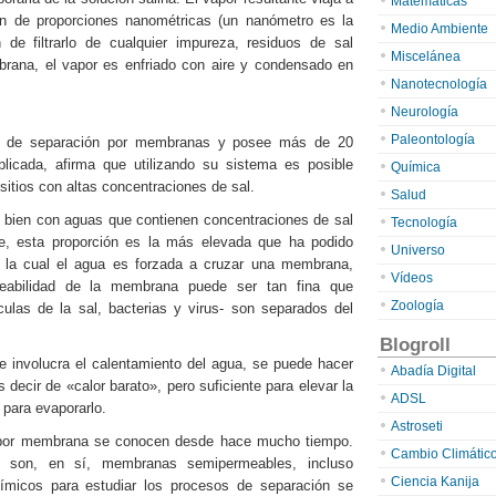
Matemáticas
 de proporciones nanométricas (un nanómetro es la
Medio Ambiente
 de filtrarlo de cualquier impureza, residuos de sal
Miscelánea
rana, el vapor es enfriado con aire y condensado en
Nanotecnología
Neurología
Paleontología
gía de separación por membranas y posee más de 20
licada, afirma que utilizando su sistema es posible
Química
itios con altas concentraciones de sal.
Salud
e bien con aguas que contienen concentraciones de sal
Tecnología
e, esta proporción es la más elevada que ha podido
Universo
en la cual el agua es forzada a cruzar una membrana,
Vídeos
meabilidad de la membrana puede ser tan fina que
Zoología
ulas de la sal, bacterias y virus- son separados del
Blogroll
e involucra el calentamiento del agua, se puede hacer
Abadía Digital
decir de «calor barato», pero suficiente para elevar la
ADSL
 para evaporarlo.
Astroseti
n por membrana se conocen desde hace mucho tiempo.
Cambio Climátic
 son, en sí, membranas semipermeables, incluso
Ciencia Kanija
ímicos para estudiar los procesos de separación se