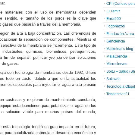
kar.
CPI (Curioso pero 
El Tamiz
de materiales con el uso de membranas dependen
e sentido, el tamaño de los poros es la clave que
Error500
s o gases que pasarán a través de la membrana.
Fogonazos
egión de alta a baja concentración. Las diferencias de
Fundación Azara
casionan la separación de componentes. Mientras el
Genciencia
a selectiva de la membrana se incrementa. Este tipo de
Maikelnai’s blog
ndustriales, químicos, biomédicos, petroquímicos,
MalaCiencia
 fin de separar, purificar y/o concentrar soluciones
s de gases.
Microsiervos
Soitu – Salud (Sh
abaja con tecnología de membranas desde 1992, difiere
e todo en costo, debido a que en la actualidad los
Sukiweb
ismos especiales para inyectar el agua a alta presión
Tecnología Obsol
Tendencias21
son costosas y requieren de mantenimiento constante,
 equipo estadounidense para potabilizar el agua de los
una solución viable para muchos países del mundo,
e esta tecnología tendrá un gran impacto en el futuro,
r para potabilizarla estimula el desarrollo económico y