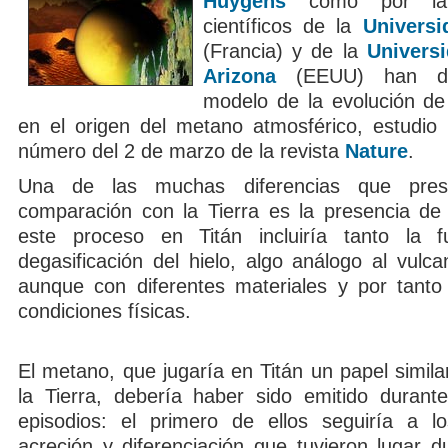
Huygens
como por la 
científicos de la
Univers
(Francia) y de la
Universi
Arizona
(EEUU) han des
modelo de la evolución de
en el origen del metano atmosférico, estudio 
número del 2 de marzo de la revista
Nature
.
Una de las muchas diferencias que pres
comparación con la Tierra es la presencia de 
este proceso en Titán incluiría tanto la 
degasificación del hielo, algo análogo al vulca
aunque con diferentes materiales y por tanto 
condiciones físicas.
El metano, que jugaría en Titán un papel simila
la Tierra, debería haber sido emitido durant
episodios: el primero de ellos seguiría a l
acreción y diferenciación que tuvieron lugar d