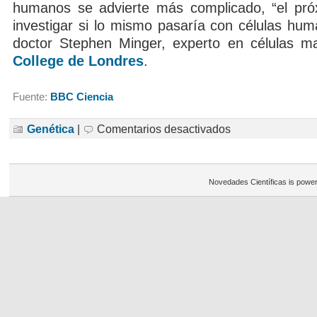
humanos se advierte más complicado, “el pró
investigar si lo mismo pasaría con células hum
doctor Stephen Minger, experto en células m
College de Londres
.
Fuente:
BBC Ciencia
en
Genética
|
Comentarios desactivados
¿Clonación
sin
células
madre?
Novedades Científicas is powe