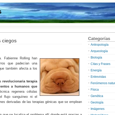
s
Categorías
s ciegos
Antropología
Arqueología
Biología
ra. Fabienne Rolling han
rros que padecían una
Citas y Frases
que también afecta a los
Energía
Entrevistas
na
revolucionaria terapia
Fenómenos natur
mientos a humanos que
Física
écnica regenera células
Genética
el flujo sanguíneo ni el
ones derivadas de las terapias génicas que se emplean
Geología
Imágenes
n que se localiza el problema allí donde está gracias a