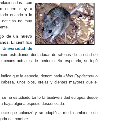
relacionadas con
no ocurre muy a
etodo cuando a lo
 noticias no muy
ente.
zgo de un nuevo
 años
. El científico
la
Universidad de
Chipre estudiando dentaduras de ratones de la edad de
especies actuales de roedores. Sin esperarlo, se topó
indica que la especie, denominada
«Mus Cypriacus»
o
a cabeza, unos ojos, orejas y dientes mayores que el
s se ha estudiado tanto la biodiversidad europea desde
avía haya alguna especie desconocida.
pecie que colonizó y se adaptó al medio ambiente de
egada del hombre.