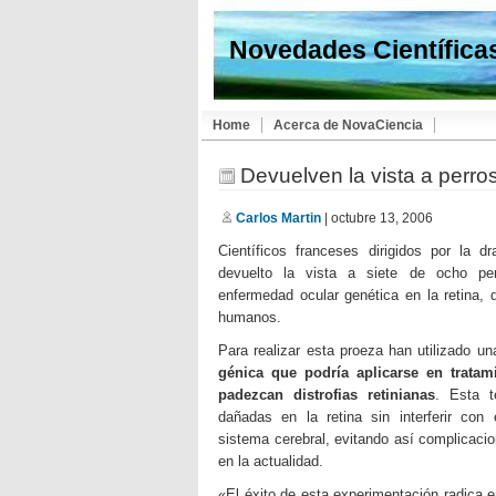
Novedades Científica
Home
Acerca de NovaCiencia
Devuelven la vista a perro
Carlos Martin
| octubre 13, 2006
Científicos franceses dirigidos por la d
devuelto la vista a siete de ocho pe
enfermedad ocular genética en la retina, 
humanos.
Para realizar esta proeza han utilizado u
génica que podría aplicarse en trata
padezcan distrofias retinianas
. Esta t
dañadas en la retina sin interferir con 
sistema cerebral, evitando así complicaci
en la actualidad.
«El éxito de esta experimentación radica e