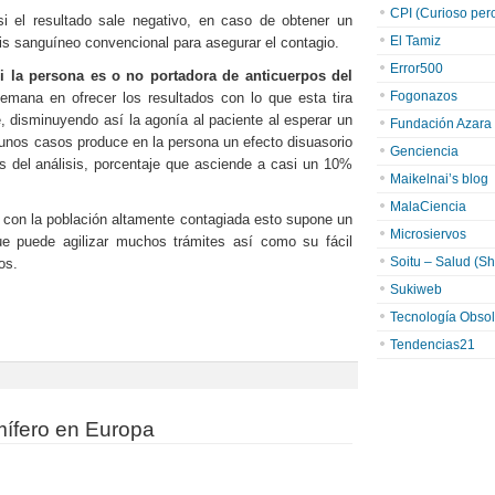
CPI (Curioso pero 
 si el resultado sale negativo, en caso de obtener un
El Tamiz
isis sanguíneo convencional para asegurar el contagio.
Error500
i la persona es o no portadora de anticuerpos del
Fogonazos
semana en ofrecer los resultados con lo que esta tira
 disminuyendo así la agonía al paciente al esperar un
Fundación Azara
gunos casos produce en la persona un efecto disuasorio
Genciencia
os del análisis, porcentaje que asciende a casi un 10%
Maikelnai’s blog
MalaCiencia
 con la población altamente contagiada esto supone un
Microsiervos
ue puede agilizar muchos trámites así como su fácil
Soitu – Salud (Sh
os.
Sukiweb
Tecnología Obsol
Tendencias21
ífero en Europa