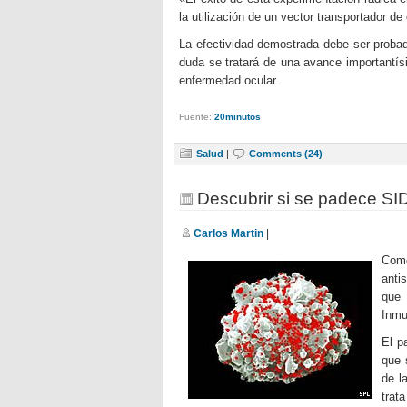
la utilización de un vector transportador de 
La efectividad demostrada debe ser probad
duda se tratará de una avance importantí
enfermedad ocular.
Fuente:
20minutos
Salud
|
Comments (24)
Descubrir si se padece SI
Carlos Martin
|
Como
anti
que
Inmu
El p
que 
de l
trat