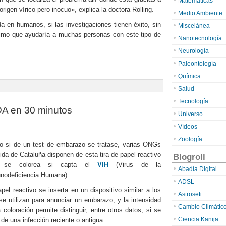
Matemáticas
origen vírico pero inocuo», explica la doctora Rolling.
Medio Ambiente
a en humanos, si las investigaciones tienen éxito, sin
Miscelánea
simo que ayudaría a muchas personas con este tipo de
Nanotecnología
Neurología
Paleontología
Química
Salud
Tecnología
DA en 30 minutos
Universo
Vídeos
Zoología
 si de un test de embarazo se tratase, varias ONGs
sida de Cataluña disponen de esta tira de papel reactivo
Blogroll
 se colorea si capta el
VIH
(Virus de la
Abadía Digital
nodeficiencia Humana).
ADSL
apel reactivo se inserta en un dispositivo similar a los
Astroseti
se utilizan para anunciar un embarazo, y la intensidad
Cambio Climátic
a coloración permite distinguir, entre otros datos, si se
Ciencia Kanija
a de una infección reciente o antigua.