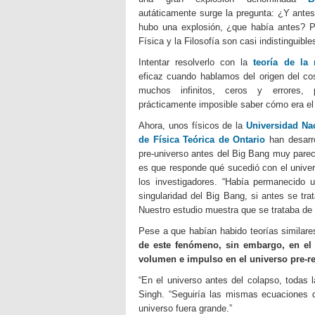
autáticamente surge la pregunta: ¿Y antes
hubo una explosión, ¿que había antes? P
Física y la Filosofía son casi indistinguible
Intentar resolverlo con la
teoría de la 
eficaz cuando hablamos del origen del c
muchos infinitos, ceros y errores,
prácticamente imposible saber cómo era el 
Ahora, unos físicos de la
Universidad Na
de Física Teórica de Ontario
han desarro
pre-universo antes del Big Bang muy pareci
es que responde qué sucedió con el univer
los investigadores. “Había permanecido u
singularidad del Big Bang, si antes se t
Nuestro estudio muestra que se trataba de 
Pese a que habían habido teorías similar
de este fenómeno, sin embargo, en el
volumen e impulso en el universo pre-re
“En el universo antes del colapso, todas l
Singh. “Seguiría las mismas ecuaciones d
universo fuera grande.”