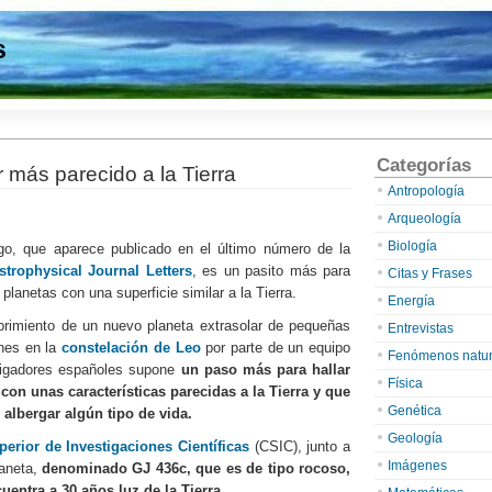
s
Categorías
r más parecido a la Tierra
Antropología
Arqueología
Biología
zgo, que aparece publicado en el último número de la
strophysical Journal Letters
, es un pasito más para
Citas y Frases
 planetas con una superficie similar a la Tierra.
Energía
brimiento de un nuevo planeta extrasolar de pequeñas
Entrevistas
nes en la
constelación de Leo
por parte de un equipo
Fenómenos natur
tigadores españoles supone
un paso más para hallar
Física
 con unas características parecidas a la Tierra y que
Genética
 albergar algún tipo de vida.
Geología
erior de Investigaciones Científicas
(CSIC), junto a
Imágenes
laneta,
denominado GJ 436c, que es de tipo rocoso,
uentra a 30 años luz de la Tierra.