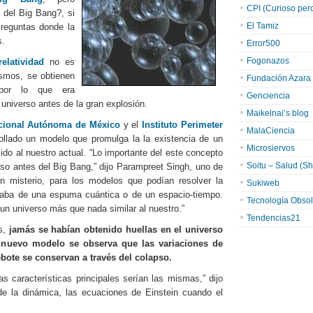
CPI (Curioso pero 
 del Big Bang?, si
El Tamiz
reguntas donde la
s.
Error500
Fogonazos
relatividad
no es
osmos, se obtienen
Fundación Azara
 por lo que era
Genciencia
universo antes de la gran explosión.
Maikelnai’s blog
cional Autónoma de México
y el
Instituto Perimeter
MalaCiencia
llado un modelo que promulga la la existencia de un
Microsiervos
do al nuestro actual. “Lo importante del este concepto
Soitu – Salud (Sh
so antes del Big Bang,” dijo Parampreet Singh, uno de
n misterio, para los modelos que podían resolver la
Sukiweb
rataba de una espuma cuántica o de un espacio-tiempo.
Tecnología Obsol
un universo más que nada similar al nuestro.”
Tendencias21
es,
jamás se habían obtenido huellas en el universo
 nuevo modelo se observa que las variaciones de
bote se conservan a través del colapso.
as características principales serían las mismas,” dijo
e la dinámica, las ecuaciones de Einstein cuando el