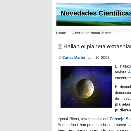
Novedades Científica
Home
Acerca de NovaCiencia
Hallan el planeta extrasola
Carlos Martin
| abril 10, 2008
El halla
revista
A
encontrar
El descu
dimensio
de inves
planetas
pudieran
Ignasi Ribas, investigador del
Consejo Sup
Andreu Font han presentado este nuevo p
tiene una masa de cinco tierras, y se enc