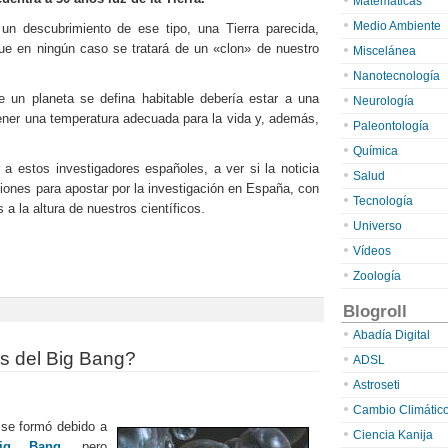
Matemáticas
Medio Ambiente
un descubrimiento de ese tipo, una Tierra parecida,
que en ningún caso se tratará de un «clon» de nuestro
Miscelánea
Nanotecnología
ue un planeta se defina habitable debería estar a una
Neurología
 tener una temperatura adecuada para la vida y, además,
Paleontología
Química
 a estos investigadores españoles, a ver si la noticia
Salud
iones para apostar por la investigación en España, con
Tecnología
a la altura de nuestros científicos.
Universo
Vídeos
Zoología
Blogroll
Abadía Digital
s del Big Bang?
ADSL
Astroseti
Cambio Climátic
 se formó debido a
Ciencia Kanija
ig Bang
, pero