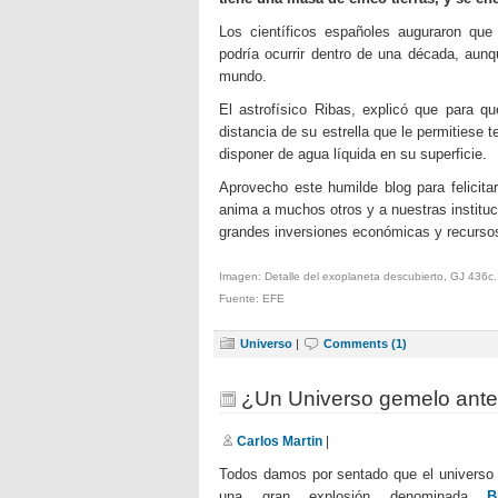
Los científicos españoles auguraron que 
podría ocurrir dentro de una década, aun
mundo.
El astrofísico Ribas, explicó que para q
distancia de su estrella que le permitiese
disponer de agua líquida en su superficie.
Aprovecho este humilde blog para felicitar
anima a muchos otros y a nuestras instituc
grandes inversiones económicas y recursos 
Imagen: Detalle del exoplaneta descubierto, GJ 436c.
Fuente: EFE
Universo
|
Comments (1)
¿Un Universo gemelo ante
Carlos Martin
|
Todos damos por sentado que el universo
una gran explosión denominada
B