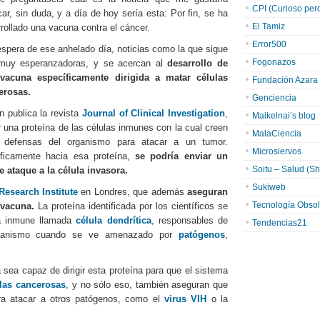
CPI (Curioso pero 
car, sin duda, y a día de hoy sería esta: Por fin, se ha
El Tamiz
rollado una vacuna contra el cáncer.
Error500
espera de ese anhelado día, noticias como la que sigue
Fogonazos
muy esperanzadoras, y se acercan al
desarrollo de
vacuna específicamente dirigida a matar células
Fundación Azara
erosas.
Genciencia
 publica la revista
Journal of Clinical Investigation
,
Maikelnai’s blog
ar una proteína de las células inmunes con la cual creen
MalaCiencia
s defensas del organismo para atacar a un tumor.
Microsiervos
íficamente hacia esa proteína,
se podría enviar un
Soitu – Salud (Sh
 ataque a la célula invasora.
Sukiweb
Research Institute
en Londres, que además
aseguran
Tecnología Obsol
 vacuna.
La proteína identificada por los científicos se
la inmune llamada
célula dendrítica
, responsables de
Tendencias21
organismo cuando se ve amenazado por
patógenos
,
sea capaz de dirigir esta proteína para que el sistema
las cancerosas
, y no sólo eso, también aseguran que
ra atacar a otros patógenos, como el
virus VIH
o la