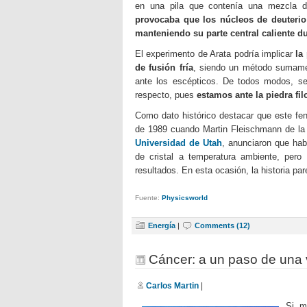
en una pila que contenía una mezcla
provocaba que los núcleos de deuterio 
manteniendo su parte central caliente du
El experimento de Arata podría implicar
la
de fusión fría
, siendo un método sumamen
ante los escépticos. De todos modos, ser
respecto, pues
estamos ante la piedra fil
Como dato histórico destacar que este fe
de 1989 cuando Martin Fleischmann de l
Universidad de Utah
, anunciaron que hab
de cristal a temperatura ambiente, pero
resultados. En esta ocasión, la historia p
Fuente:
Physicsworld
Energía
|
Comments (12)
Cáncer: a un paso de una
Carlos Martin
|
Si m