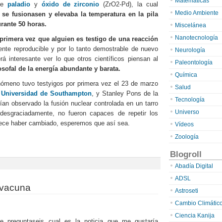
Matemáticas
 de
paladio
y
óxido de zirconio
(ZrO2-Pd), la cual
Medio Ambiente
se fusionasen y elevaba la temperatura en la pila
rante 50 horas.
Miscelánea
Nanotecnología
 primera vez que alguien es testigo de una reacción
te reproducible y por lo tanto demostrable de nuevo
Neurología
á interesante ver lo que otros científicos piensan al
Paleontología
osofal de la energía abundante y barata.
Química
nómeno tuvo testyigos por primera vez el 23 de marzo
Salud
a
Universidad de Southampton
, y Stanley Pons de la
Tecnología
ían observado la fusión nuclear controlada en un tarro
Universo
 desgraciadamente, no fueron capaces de repetir los
arece haber cambiado, esperemos que así sea.
Vídeos
Zoología
Blogroll
Abadía Digital
ADSL
 vacuna
Astroseti
Cambio Climátic
Ciencia Kanija
e preguntaseis cual es la noticia que me gustaría