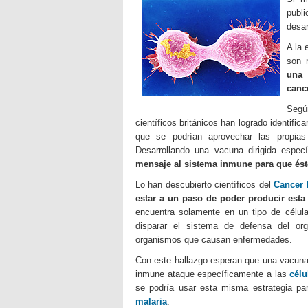
publi
desar
A la 
son 
una 
canc
Según
científicos británicos han logrado identific
que se podrían aprovechar las propia
Desarrollando una vacuna dirigida espec
mensaje al sistema inmune para que éste
Lo han descubierto científicos del
Cancer 
estar a un paso de poder producir esta
encuentra solamente en un tipo de célu
disparar el sistema de defensa del 
organismos que causan enfermedades.
Con este hallazgo esperan que una vacuna 
inmune ataque específicamente a las
célu
se podría usar esta misma estrategia pa
malaria
.