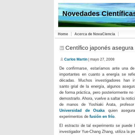
Novedades Científica
Home
Acerca de NovaCiencia
Centífico japonés asegura h
Carlos Martin
| mayo 27, 2008
De confirmarse, estaríamos ante una de
importantes en cuanto a energía se refi
décadas. Muchos investigadores han in
santo grial de la energía, algunos asegu
de forma práctica, pero posteriormente no
demostrarlo. Ahora, vuelve a saltar la notic
de manos de Yoshiaki Arata, profesor
Universidad de Osaka
quien asegura 
experimentos de
fusión en frío
.
El estracto de tal experimento se puede 
investigador Yue-Chang Zhang, utiliza la pr