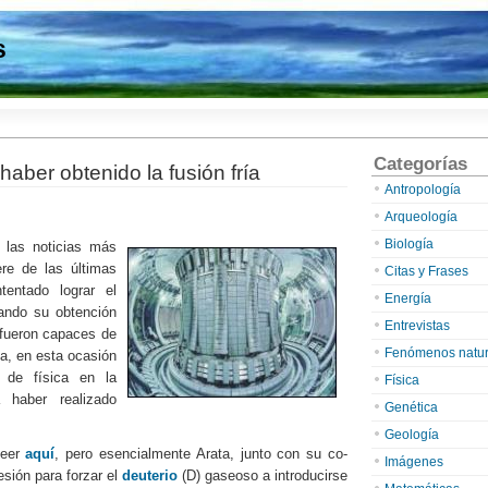
s
Categorías
aber obtenido la fusión fría
Antropología
Arqueología
Biología
 las noticias más
ere de las últimas
Citas y Frases
tentado lograr el
Energía
rando su obtención
Entrevistas
 fueron capaces de
Fenómenos natur
ia, en esta ocasión
 de física en la
Física
haber realizado
Genética
Geología
leer
aquí
, pero esencialmente Arata, junto con su co-
Imágenes
esión para forzar el
deuterio
(D) gaseoso a introducirse