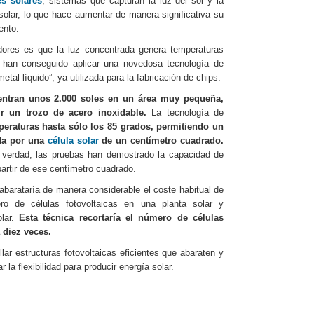
es solares
, sistemas que capturan la luz del sol y la
 solar, lo que hace aumentar de manera significativa su
ento.
dores es que la luz concentrada genera temperaturas
han conseguido aplicar una novedosa tecnología de
tal líquido”, ya utilizada para la fabricación de chips.
entran unos 2.000 soles en un área muy pequeña,
r un trozo de acero inoxidable.
La tecnología de
peraturas hasta sólo los 85 grados, permitiendo un
ada por una
célula solar
de un centímetro cuadrado.
e verdad, las pruebas han demostrado la capacidad de
 partir de ese centímetro cuadrado.
abarataría de manera considerable el coste habitual de
ero de células fotovoltaicas en una planta solar y
olar.
Esta técnica recortaría el número de células
 diez veces.
lar estructuras fotovoltaicas eficientes que abaraten y
la flexibilidad para producir energía solar.