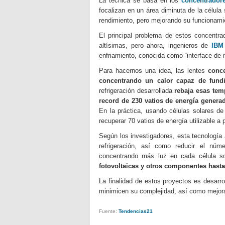
La técnica se basa en los
concentrador
focalizan en un área diminuta de la célula
rendimiento, pero mejorando su funcionami
El principal problema de estos concentra
altísimas, pero ahora, ingenieros de
IBM
enfriamiento, conocida como “interface de me
Para hacernos una idea, las lentes
conc
concentrando un calor capaz de fundi
refrigeración desarrollada
rebaja esas tem
record de 230 vatios de energía gener
En la práctica, usando células solares d
recuperar 70 vatios de energía utilizable a
Según los investigadores, esta tecnología 
refrigeración, así como reducir el núm
concentrando más luz en cada célula s
fotovoltaicas y otros componentes hasta
La finalidad de estos proyectos es desarrol
minimicen su complejidad, así como mejorar 
Fuente:
Tendencias21