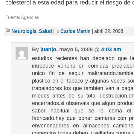
colesterol a esta edad para reducir el riesgo de
Fuente: Agencias
Neurología
,
Salud
|
Carlos Martin
| abril 22, 2008
By
juanjo
, mayo 5, 2008 @
4:03 am
estudios recientes han debelado que l
introduce veneno en comidas preelabo
unico fin de seguir maltratando.tambie
plastico en el tabaco y algunas veces s
trabajadores los que tambien van a pag
miedos antes de su total destruccion.e
encerrados.si observais que algun product
sabor habitual que se lo coma el
fabricado.hay que poner camaras con pr
envenenadores en almacenes camiones
comercios todas deben ir selladas contra 