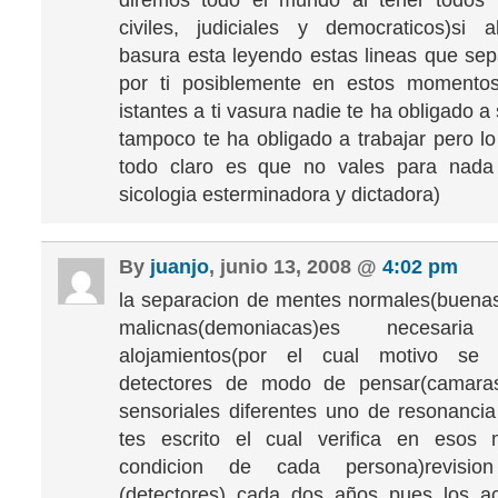
diremos todo el mundo al tener todos 
civiles, judiciales y democraticos)si 
basura esta leyendo estas lineas que se
por ti posiblemente en estos momento
istantes a ti vasura nadie te ha obligado a
tampoco te ha obligado a trabajar pero lo
todo claro es que no vales para nada
sicologia esterminadora y dictadora)
By
juanjo
, junio 13, 2008 @
4:02 pm
la separacion de mentes normales(buena
malicnas(demoniacas)es necesa
alojamientos(por el cual motivo se 
detectores de modo de pensar(camaras
sensoriales diferentes uno de resonanci
tes escrito el cual verifica en esos
condicion de cada persona)revisi
(detectores) cada dos años pues los a