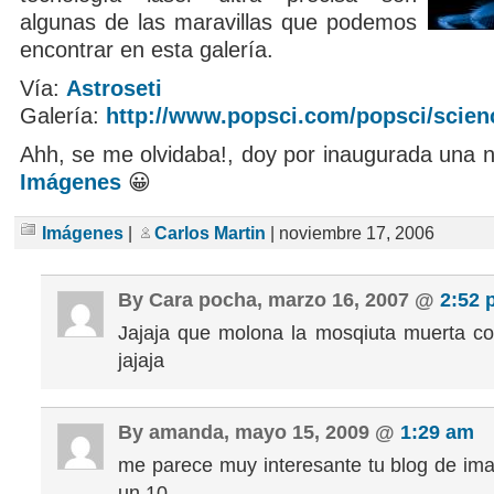
algunas de las maravillas que podemos
encontrar en esta galería.
Vía:
Astroseti
Galería:
http://www.popsci.com/popsci/scien
Ahh, se me olvidaba!, doy por inaugurada una n
Imágenes
😀
Imágenes
|
Carlos Martin
| noviembre 17, 2006
By Cara pocha, marzo 16, 2007 @
2:52 
Jajaja que molona la mosqiuta muerta con
jajaja
By amanda, mayo 15, 2009 @
1:29 am
me parece muy interesante tu blog de im
un 10