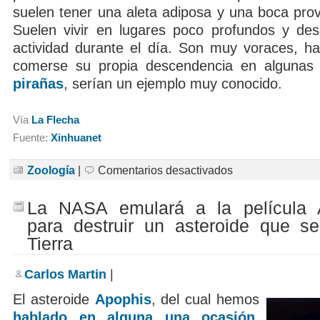
suelen tener una aleta adiposa y una boca prov
Suelen vivir en lugares poco profundos y desa
actividad durante el día. Son muy voraces, has
comerse su propia descendencia en algunas 
pirañas
, serían un ejemplo muy conocido.
Vía
La Flecha
Fuente:
Xinhuanet
en
Zoología
|
Comentarios desactivados
Descubren
un
pez
La NASA emulará a la película
transparente
y
para destruir un asteroide que se
sin
huesos
Tierra
Carlos Martin
|
El asteroide
Apophis
, del cual hemos
hablado en alguna una ocasión
,